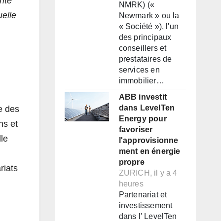
ité
NMRK) («
uelle
Newmark » ou la
« Société »), l'un
des principaux
conseillers et
prestataires de
services en
immobilier…
ABB investit
dans LevelTen
e des
Energy pour
ns et
favoriser
le
l'approvisionne
ment en énergie
propre
riats
ZURICH, il y a 4
heures
Partenariat et
investissement
dans l' LevelTen