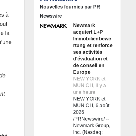
Nouvelles fournies par PR
es à
Newswire
tout
Newmark
acquiert L+P
e la
Immobilienbewe
u’une
rtung et renforce
ses activités
d'évaluation et
de conseil en
Europe
 de
NEW YORK et
MUNICH, il y a
une heure
ant
NEW YORK et
MUNICH, 6 août
2026
/PRNewswire/ --
Newmark Group,
Inc. (Nasdaq :