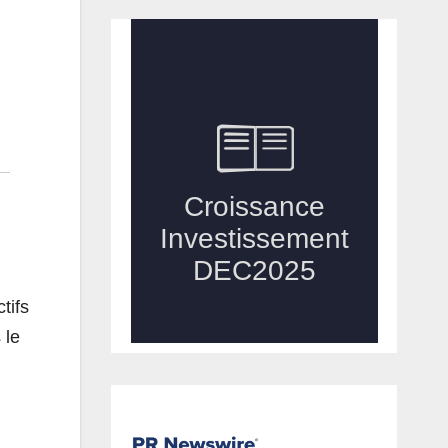
tifs
 le