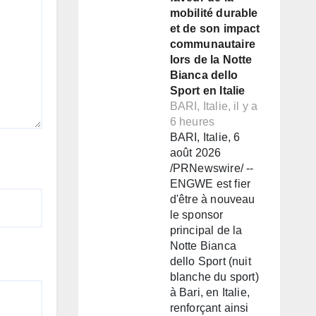
mobilité durable
et de son impact
communautaire
lors de la Notte
Bianca dello
Sport en Italie
BARI, Italie, il y a
6 heures
BARI, Italie, 6
août 2026
/PRNewswire/ --
ENGWE est fier
d'être à nouveau
le sponsor
principal de la
Notte Bianca
dello Sport (nuit
blanche du sport)
à Bari, en Italie,
renforçant ainsi