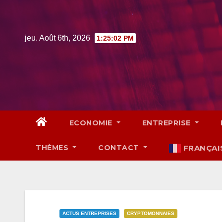
Skip
to
content
jeu. Août 6th, 2026
1:25:03 PM
ECONOMIE
ENTREPRISE
THÈMES
CONTACT
FRANÇAI
ACTUS ENTREPRISES
CRYPTOMONNAIES