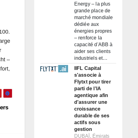
Energy – la plus
grande place de
marché mondiale
dédiée aux
énergies propres
100.
– renforce la
large
capacité d'ABB à
r
aider ses clients
industriels et…
cht –
ort,
IIFL Capital
s'associe à
Flytxt pour tirer
parti de l'IA
agentique afin
d'assurer une
iers
croissance
durable de ses
actifs sous
gestion
DUBAÏ, Émirats