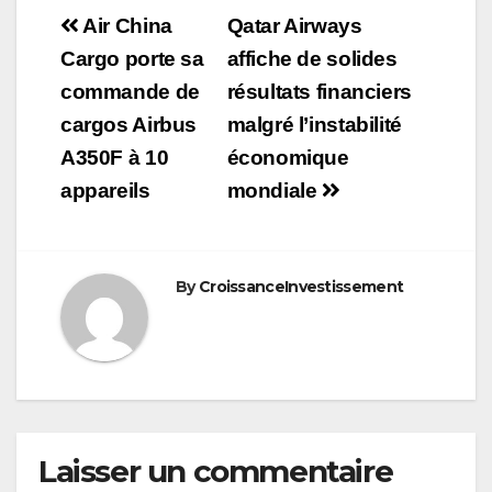
Navigation
Air China
Qatar Airways
de
Cargo porte sa
affiche de solides
commande de
résultats financiers
l’article
cargos Airbus
malgré l’instabilité
A350F à 10
économique
appareils
mondiale
By
CroissanceInvestissement
Laisser un commentaire