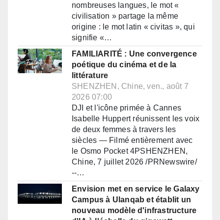
nombreuses langues, le mot «
civilisation » partage la même
origine : le mot latin « civitas », qui
signifie «…
FAMILIARITÉ : Une convergence
poétique du cinéma et de la
littérature
SHENZHEN, Chine, ven., août 7
2026 07:00
DJI et l'icône primée à Cannes
Isabelle Huppert réunissent les voix
de deux femmes à travers les
siècles — Filmé entièrement avec
le Osmo Pocket 4PSHENZHEN,
Chine, 7 juillet 2026 /PRNewswire/
--…
Envision met en service le Galaxy
Campus à Ulanqab et établit un
nouveau modèle d'infrastructure