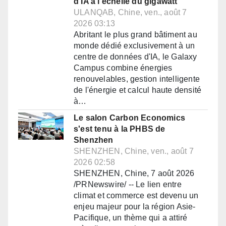
d'IA à l'échelle du gigawatt
ULANQAB, Chine, ven., août 7
2026 03:13
Abritant le plus grand bâtiment au
monde dédié exclusivement à un
centre de données d'IA, le Galaxy
Campus combine énergies
renouvelables, gestion intelligente
de l'énergie et calcul haute densité
à…
Le salon Carbon Economics
s'est tenu à la PHBS de
Shenzhen
SHENZHEN, Chine, ven., août 7
2026 02:58
SHENZHEN, Chine, 7 août 2026
/PRNewswire/ -- Le lien entre
climat et commerce est devenu un
enjeu majeur pour la région Asie-
Pacifique, un thème qui a attiré