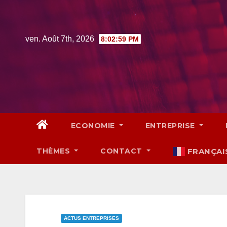
Skip
to
content
ven. Août 7th, 2026
8:03:00 PM
ECONOMIE
ENTREPRISE
THÈMES
CONTACT
FRANÇAI
ACTUS ENTREPRISES