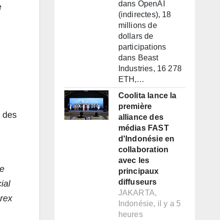
dans OpenAI
e
(indirectes), 18
millions de
dollars de
participations
dans Beast
Industries, 16 278
ETH,…
Coolita lance la
première
e des
alliance des
médias FAST
d'Indonésie en
collaboration
avec les
re
principaux
diffuseurs
ial
JAKARTA,
urex
Indonésie, il y a 5
heures