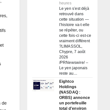
,
heures
Le yen s'est déjà
retrouvé dans
res,
cette situation —
l'histoire va-t-elle
ifs
se répéter, ou
cette fois-ci est-ce
vraiment différent
et
?LIMASSOL,
Chypre, 7 août
2026
/PRNewswire/ --
s
Le yen japonais
reste au…
Eightco
Holdings
(NASDAQ :
ORBS) annonce
s de
un portefeuille
total d'environ