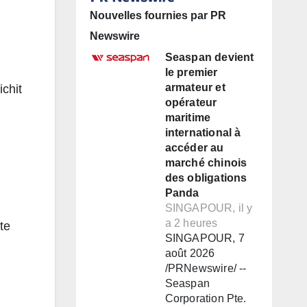
Nouvelles fournies par PR
Newswire
Seaspan devient
le premier
armateur et
chit
opérateur
maritime
international à
accéder au
marché chinois
des obligations
Panda
SINGAPOUR, il y
a 2 heures
te
SINGAPOUR, 7
août 2026
/PRNewswire/ --
Seaspan
Corporation Pte.