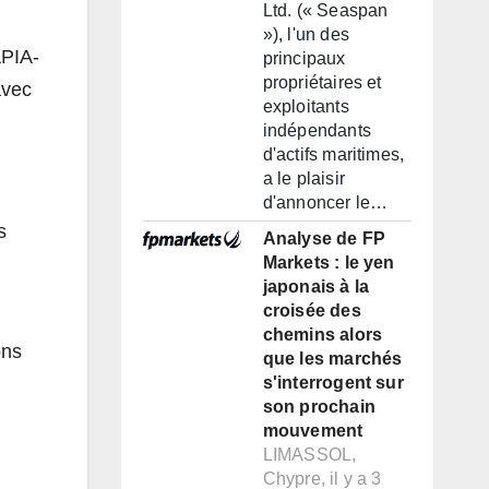
Ltd. (« Seaspan
»), l'un des
APIA-
principaux
propriétaires et
avec
exploitants
indépendants
d'actifs maritimes,
a le plaisir
d'annoncer le…
s
Analyse de FP
Markets : le yen
japonais à la
croisée des
chemins alors
ons
que les marchés
s'interrogent sur
son prochain
mouvement
LIMASSOL,
Chypre, il y a 3