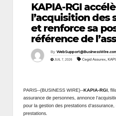
KAPIA-RGI accélè
l’acquisition des
et renforce sa pos
référence de l’a
By
WebSupport@BusinessWire.co
,
Cegid Assurex
KAPI
JUIL 7, 2026
PARIS--(BUSINESS WIRE)--
KAPIA-RGI
, fi
assurance de personnes, annonce l’acquisit
pour la gestion des prestations d’assurance, de
prestations
.