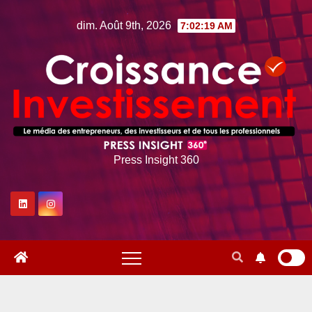
Skip
dim. Août 9th, 2026
7:02:20 AM
to
content
Press Insight 360