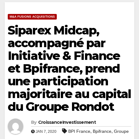
M&A FUSIONS ACQUISITIONS
Siparex Midcap,
accompagné par
Initiative & Finance
et Bpifrance, prend
une participation
majoritaire au capital
du Groupe Rondot
By
CroissanceInvestissement
,
,
BPI France
Bpifrance
Groupe
JAN 7, 2020