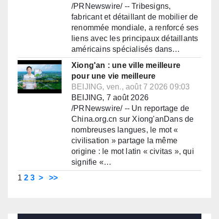
/PRNewswire/ -- Tribesigns,
fabricant et détaillant de mobilier de
renommée mondiale, a renforcé ses
liens avec les principaux détaillants
américains spécialisés dans…
Xiong'an : une ville meilleure
pour une vie meilleure
BEIJING, ven., août 7 2026 09:03
BEIJING, 7 août 2026
/PRNewswire/ -- Un reportage de
China.org.cn sur Xiong'anDans de
nombreuses langues, le mot «
civilisation » partage la même
origine : le mot latin « civitas », qui
signifie «…
1
2
3
>
>>