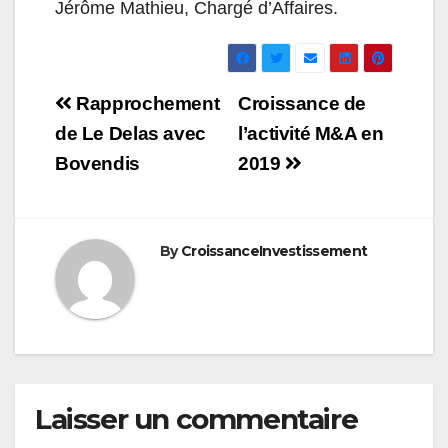
Jérôme Mathieu, Chargé d’Affaires.
Navigation
Rapprochement
Croissance de
de
de Le Delas avec
l’activité M&A en
Bovendis
2019
l’article
By
CroissanceInvestissement
Laisser un commentaire