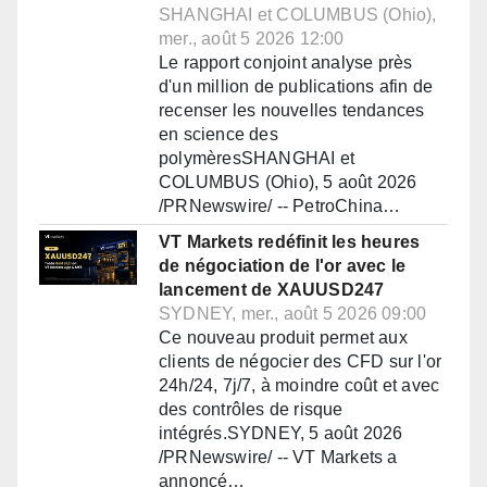
SHANGHAI et COLUMBUS (Ohio),
mer., août 5 2026 12:00
Le rapport conjoint analyse près
d'un million de publications afin de
recenser les nouvelles tendances
en science des
polymèresSHANGHAI et
COLUMBUS (Ohio), 5 août 2026
/PRNewswire/ -- PetroChina…
VT Markets redéfinit les heures
de négociation de l'or avec le
lancement de XAUUSD247
SYDNEY, mer., août 5 2026 09:00
Ce nouveau produit permet aux
clients de négocier des CFD sur l'or
24h/24, 7j/7, à moindre coût et avec
des contrôles de risque
intégrés.SYDNEY, 5 août 2026
/PRNewswire/ -- VT Markets a
annoncé…