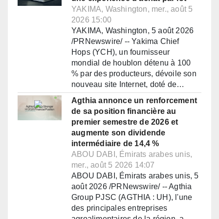
YAKIMA, Washington, mer., août 5
2026 15:00
YAKIMA, Washington, 5 août 2026
/PRNewswire/ -- Yakima Chief
Hops (YCH), un fournisseur
mondial de houblon détenu à 100
% par des producteurs, dévoile son
nouveau site Internet, doté de…
Agthia annonce un renforcement
de sa position financière au
premier semestre de 2026 et
augmente son dividende
intermédiaire de 14,4 %
ABOU DABI, Émirats arabes unis,
mer., août 5 2026 14:07
ABOU DABI, Émirats arabes unis, 5
août 2026 /PRNewswire/ -- Agthia
Group PJSC (AGTHIA : UH), l'une
des principales entreprises
agroalimentaires de la région, a