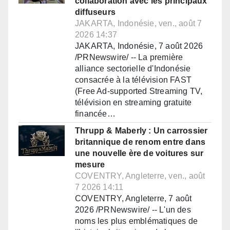
collaboration avec les principaux
diffuseurs
JAKARTA, Indonésie, ven., août 7
2026 14:37
JAKARTA, Indonésie, 7 août 2026
/PRNewswire/ -- La première
alliance sectorielle d'Indonésie
consacrée à la télévision FAST
(Free Ad-supported Streaming TV,
télévision en streaming gratuite
financée…
Thrupp & Maberly : Un carrossier
britannique de renom entre dans
une nouvelle ère de voitures sur
mesure
COVENTRY, Angleterre, ven., août
7 2026 14:11
COVENTRY, Angleterre, 7 août
2026 /PRNewswire/ -- L'un des
noms les plus emblématiques de