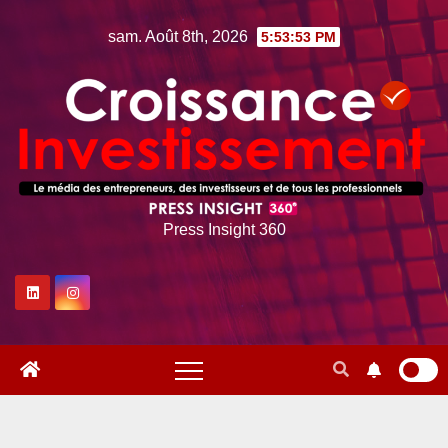
Skip
sam. Août 8th, 2026
5:53:53 PM
to
content
Press Insight 360