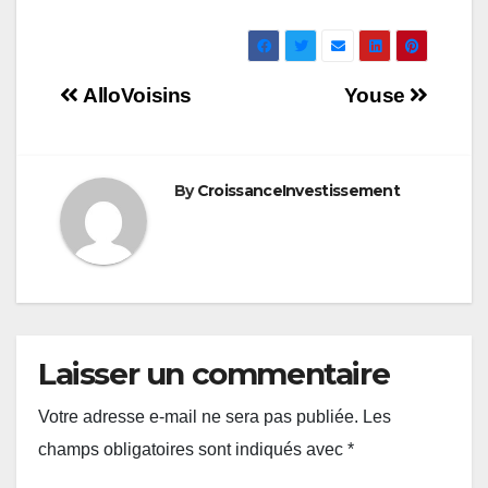
Navigation
AlloVoisins
Youse
de
l’article
By
CroissanceInvestissement
Laisser un commentaire
Votre adresse e-mail ne sera pas publiée.
Les
champs obligatoires sont indiqués avec
*