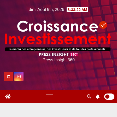
Skip
dim. Août 9th, 2026
8:33:23 AM
to
content
Press Insight 360