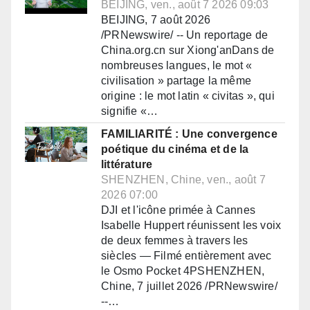
BEIJING, ven., août 7 2026 09:03
BEIJING, 7 août 2026
/PRNewswire/ -- Un reportage de
China.org.cn sur Xiong'anDans de
nombreuses langues, le mot «
civilisation » partage la même
origine : le mot latin « civitas », qui
signifie «…
FAMILIARITÉ : Une convergence
poétique du cinéma et de la
littérature
SHENZHEN, Chine, ven., août 7
2026 07:00
DJI et l'icône primée à Cannes
Isabelle Huppert réunissent les voix
de deux femmes à travers les
siècles — Filmé entièrement avec
le Osmo Pocket 4PSHENZHEN,
Chine, 7 juillet 2026 /PRNewswire/
--…