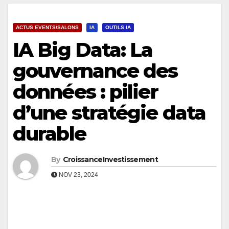
ACTUS EVENTS/SALONS
IA
OUTILS IA
IA Big Data: La
gouvernance des
données : pilier
d’une stratégie data
durable
By
CroissanceInvestissement
NOV 23, 2024