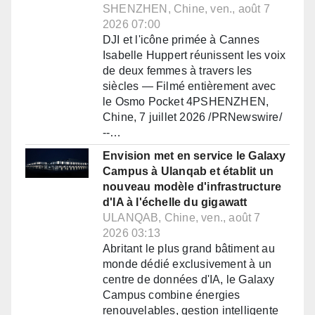
SHENZHEN, Chine, ven., août 7
2026 07:00
DJI et l'icône primée à Cannes
Isabelle Huppert réunissent les voix
de deux femmes à travers les
siècles — Filmé entièrement avec
le Osmo Pocket 4PSHENZHEN,
Chine, 7 juillet 2026 /PRNewswire/
--…
Envision met en service le Galaxy
Campus à Ulanqab et établit un
nouveau modèle d'infrastructure
d'IA à l'échelle du gigawatt
ULANQAB, Chine, ven., août 7
2026 03:13
Abritant le plus grand bâtiment au
monde dédié exclusivement à un
centre de données d'IA, le Galaxy
Campus combine énergies
renouvelables, gestion intelligente