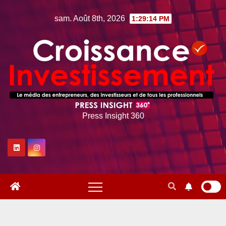
Skip
sam. Août 8th, 2026
1:29:15 PM
to
content
Press Insight 360