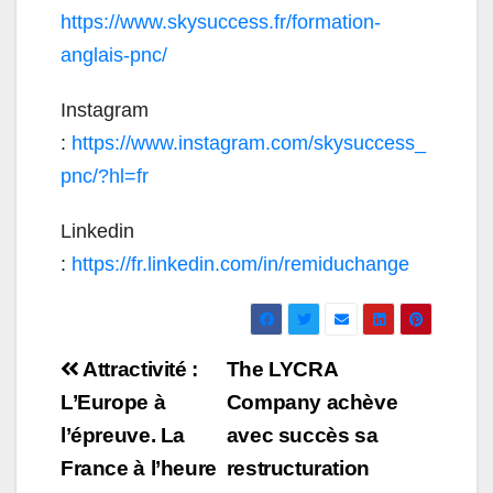
https://www.skysuccess.fr/formation-
anglais-pnc/
Instagram
:
https://www.instagram.com/skysuccess_
pnc/?hl=fr
Linkedin
:
https://fr.linkedin.com/in/remiduchange
Navigation
Attractivité :
The LYCRA
de
L’Europe à
Company achève
l’épreuve. La
avec succès sa
l’article
France à l’heure
restructuration