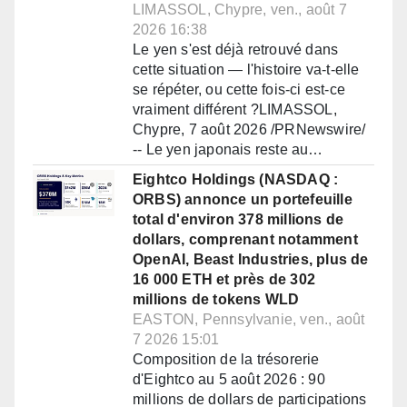
LIMASSOL, Chypre, ven., août 7
2026 16:38
Le yen s'est déjà retrouvé dans
cette situation — l'histoire va-t-elle
se répéter, ou cette fois-ci est-ce
vraiment différent ?LIMASSOL,
Chypre, 7 août 2026 /PRNewswire/
-- Le yen japonais reste au…
Eightco Holdings (NASDAQ :
ORBS) annonce un portefeuille
total d'environ 378 millions de
dollars, comprenant notamment
OpenAI, Beast Industries, plus de
16 000 ETH et près de 302
millions de tokens WLD
EASTON, Pennsylvanie, ven., août
7 2026 15:01
Composition de la trésorerie
d'Eightco au 5 août 2026 : 90
millions de dollars de participations