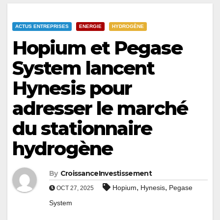
ACTUS ENTREPRISES
ENERGIE
HYDROGÈNE
Hopium et Pegase
System lancent
Hynesis pour
adresser le marché
du stationnaire
hydrogène
By
CroissanceInvestissement
,
,
Hopium
Hynesis
Pegase
OCT 27, 2025
System