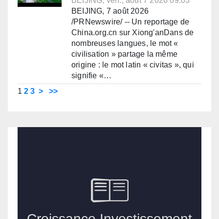
BEIJING, ven., août 7 2026 09:03
BEIJING, 7 août 2026
/PRNewswire/ -- Un reportage de
China.org.cn sur Xiong'anDans de
nombreuses langues, le mot «
civilisation » partage la même
origine : le mot latin « civitas », qui
signifie «…
1
2
3
>
>>