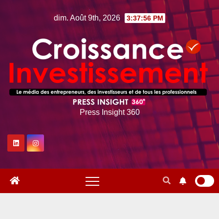
Skip
dim. Août 9th, 2026
3:37:57 PM
to
content
Press Insight 360