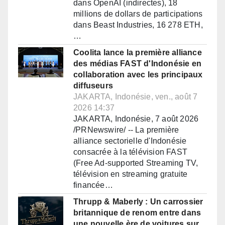
dans OpenAI (indirectes), 18
millions de dollars de participations
dans Beast Industries, 16 278 ETH,
…
Coolita lance la première alliance
des médias FAST d'Indonésie en
collaboration avec les principaux
diffuseurs
JAKARTA, Indonésie, ven., août 7
2026 14:37
JAKARTA, Indonésie, 7 août 2026
/PRNewswire/ -- La première
alliance sectorielle d'Indonésie
consacrée à la télévision FAST
(Free Ad-supported Streaming TV,
télévision en streaming gratuite
financée…
Thrupp & Maberly : Un carrossier
britannique de renom entre dans
une nouvelle ère de voitures sur