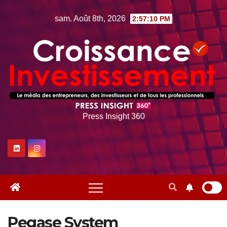
Skip
sam. Août 8th, 2026
2:57:11 PM
to
content
Press Insight 360
Pegase System