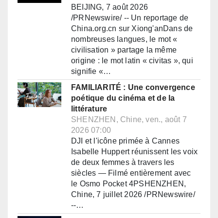
BEIJING, 7 août 2026
/PRNewswire/ -- Un reportage de
China.org.cn sur Xiong'anDans de
nombreuses langues, le mot «
civilisation » partage la même
origine : le mot latin « civitas », qui
signifie «…
FAMILIARITÉ : Une convergence
poétique du cinéma et de la
littérature
SHENZHEN, Chine, ven., août 7
2026 07:00
DJI et l'icône primée à Cannes
Isabelle Huppert réunissent les voix
de deux femmes à travers les
siècles — Filmé entièrement avec
le Osmo Pocket 4PSHENZHEN,
Chine, 7 juillet 2026 /PRNewswire/
--…