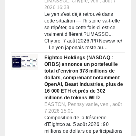
LIMASSOL, Chypre, ven., août 7
2026 16:38
Le yen s'est déjà retrouvé dans
cette situation — l'histoire va-t-elle
se répéter, ou cette fois-ci est-ce
vraiment différent ?LIMASSOL,
Chypre, 7 août 2026 /PRNewswire/
-- Le yen japonais reste au…
Eightco Holdings (NASDAQ :
ORBS) annonce un portefeuille
total d'environ 378 millions de
dollars, comprenant notamment
OpenAI, Beast Industries, plus de
16 000 ETH et près de 302
millions de tokens WLD
EASTON, Pennsylvanie, ven., août
7 2026 15:01
Composition de la trésorerie
d'Eightco au 5 août 2026 : 90
millions de dollars de participations