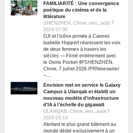
FAMILIARITÉ : Une convergence
poétique du cinéma et de la
littérature
SHENZHEN, Chine, ven., août 7
2026 07:00
DJI et l'icône primée à Cannes
Isabelle Huppert réunissent les voix
de deux femmes à travers les
siècles — Filmé entièrement avec
le Osmo Pocket 4PSHENZHEN,
Chine, 7 juillet 2026 /PRNewswire/
--…
Envision met en service le Galaxy
Campus à Ulanqab et établit un
nouveau modèle d'infrastructure
d'IA à l'échelle du gigawatt
ULANQAB, Chine, ven., août 7
2026 03:13
Abritant le plus grand bâtiment au
monde dédié exclusivement à un