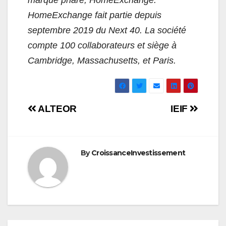
marque phare, HomeExchange.
HomeExchange fait partie depuis
septembre 2019 du
Next
40
. La société
compte 100 collaborateurs et siège à
Cambridge, Massachusetts, et Paris.
Navigation
ALTEOR
IEIF
de
l’article
By
CroissanceInvestissement