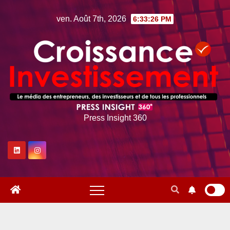
Skip
ven. Août 7th, 2026
6:33:27 PM
to
content
Press Insight 360