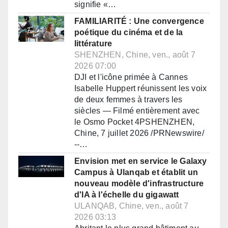
signifie «…
FAMILIARITÉ : Une convergence
poétique du cinéma et de la
littérature
SHENZHEN, Chine, ven., août 7
2026 07:00
DJI et l'icône primée à Cannes
Isabelle Huppert réunissent les voix
de deux femmes à travers les
siècles — Filmé entièrement avec
le Osmo Pocket 4PSHENZHEN,
Chine, 7 juillet 2026 /PRNewswire/
--…
Envision met en service le Galaxy
Campus à Ulanqab et établit un
nouveau modèle d'infrastructure
d'IA à l'échelle du gigawatt
ULANQAB, Chine, ven., août 7
2026 03:13