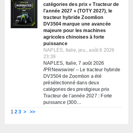
catégories des prix « Tracteur de
l'année 2027 » (TOTY 2027), le
tracteur hybride Zoomlion
DV3504 marque une avancée
majeure pour les machines
agricoles chinoises à forte
puissance
NAPLES, Italie, jeu., août 6 2026
23:39
NAPLES, Italie, 7 août 2026
/PRNewswire/ -- Le tracteur hybride
DV3504 de Zoomlion a été
présélectionné dans deux
catégories des prestigieux prix
Tracteur de l'année 2027 : Forte
puissance (300…
1
2
3
>
>>