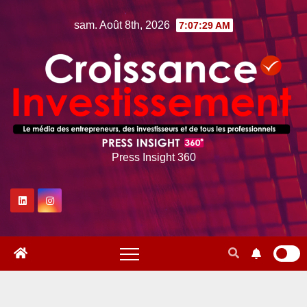
Skip
sam. Août 8th, 2026
7:07:31 AM
to
content
Press Insight 360