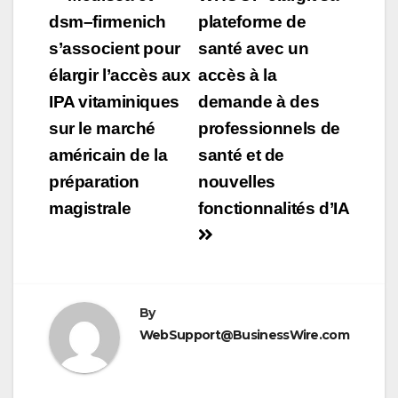
de
dsm–firmenich
plateforme de
s’associent pour
santé avec un
l’article
élargir l’accès aux
accès à la
IPA vitaminiques
demande à des
sur le marché
professionnels de
américain de la
santé et de
préparation
nouvelles
magistrale
fonctionnalités d’IA
By
WebSupport@BusinessWire.com