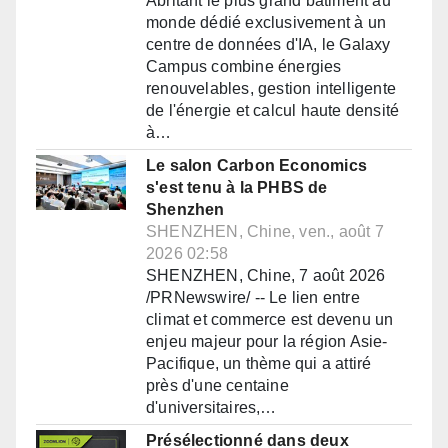
Abritant le plus grand bâtiment au
monde dédié exclusivement à un
centre de données d'IA, le Galaxy
Campus combine énergies
renouvelables, gestion intelligente
de l'énergie et calcul haute densité
à…
Le salon Carbon Economics
s'est tenu à la PHBS de
Shenzhen
SHENZHEN, Chine, ven., août 7
2026 02:58
SHENZHEN, Chine, 7 août 2026
/PRNewswire/ -- Le lien entre
climat et commerce est devenu un
enjeu majeur pour la région Asie-
Pacifique, un thème qui a attiré
près d'une centaine
d'universitaires,…
Présélectionné dans deux