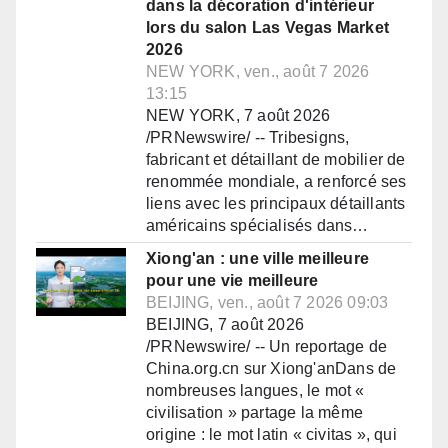
dans la décoration d'intérieur
lors du salon Las Vegas Market
2026
NEW YORK, ven., août 7 2026
13:15
NEW YORK, 7 août 2026
/PRNewswire/ -- Tribesigns,
fabricant et détaillant de mobilier de
renommée mondiale, a renforcé ses
liens avec les principaux détaillants
américains spécialisés dans…
Xiong'an : une ville meilleure
pour une vie meilleure
BEIJING, ven., août 7 2026 09:03
BEIJING, 7 août 2026
/PRNewswire/ -- Un reportage de
China.org.cn sur Xiong'anDans de
nombreuses langues, le mot «
civilisation » partage la même
origine : le mot latin « civitas », qui