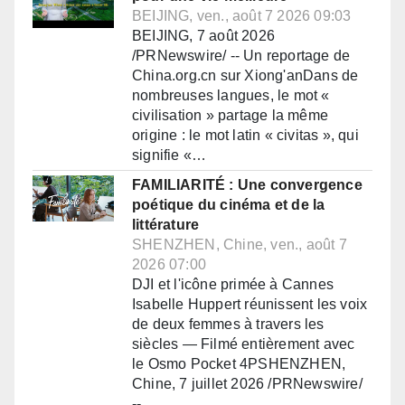
BEIJING, ven., août 7 2026 09:03
BEIJING, 7 août 2026
/PRNewswire/ -- Un reportage de
China.org.cn sur Xiong'anDans de
nombreuses langues, le mot «
civilisation » partage la même
origine : le mot latin « civitas », qui
signifie «…
FAMILIARITÉ : Une convergence
poétique du cinéma et de la
littérature
SHENZHEN, Chine, ven., août 7
2026 07:00
DJI et l'icône primée à Cannes
Isabelle Huppert réunissent les voix
de deux femmes à travers les
siècles — Filmé entièrement avec
le Osmo Pocket 4PSHENZHEN,
Chine, 7 juillet 2026 /PRNewswire/
--…