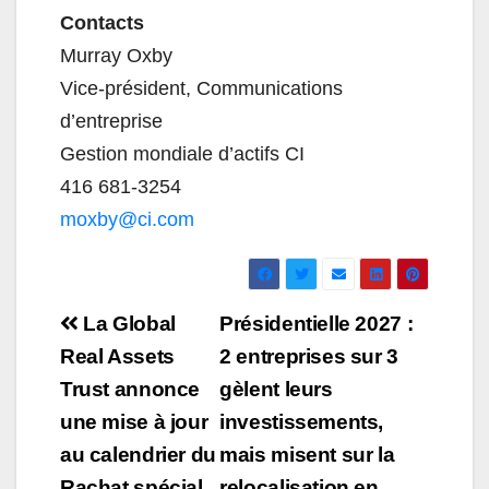
Contacts
Murray Oxby
Vice-président, Communications
d’entreprise
Gestion mondiale d’actifs CI
416 681-3254
moxby@ci.com
Navigation
La Global
Présidentielle 2027 :
de
Real Assets
2 entreprises sur 3
Trust annonce
gèlent leurs
l’article
une mise à jour
investissements,
au calendrier du
mais misent sur la
Rachat spécial
relocalisation en