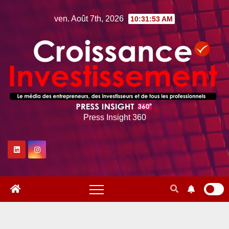
Skip
ven. Août 7th, 2026
10:31:54 AM
to
content
Press Insight 360