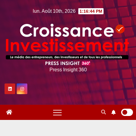
Skip
lun. Août 10th, 2026
1:16:45 PM
to
content
Press Insight 360