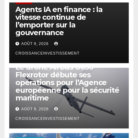
FINTECH
Agents IA en finance : la
vitesse continue de
l’emporter sur la
gouvernance
AOÛT 9, 2026
CROISSANCEINVESTISSEMENT
DRONE
Le drone Airbus U030
Flexrotor débute ses
opérations pour l’Agence
européenne pour la sécurité
maritime
AOÛT 9, 2026
CROISSANCEINVESTISSEMENT