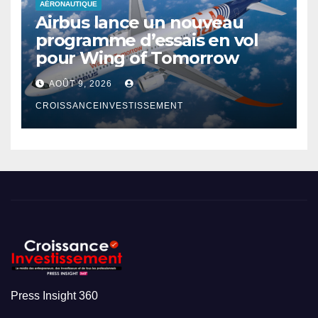
AÉRONAUTIQUE
Airbus lance un nouveau
programme d’essais en vol
pour Wing of Tomorrow
AOÛT 9, 2026
CROISSANCEINVESTISSEMENT
Press Insight 360