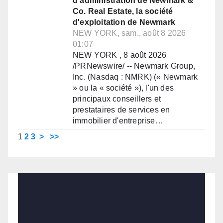
d'administration de Newmark &
Co. Real Estate, la société
d'exploitation de Newmark
NEW YORK, sam., août 8 2026
01:07
NEW YORK , 8 août 2026
/PRNewswire/ -- Newmark Group,
Inc. (Nasdaq : NMRK) (« Newmark
» ou la « société »), l'un des
principaux conseillers et
prestataires de services en
immobilier d'entreprise…
1
2
3
>
>>