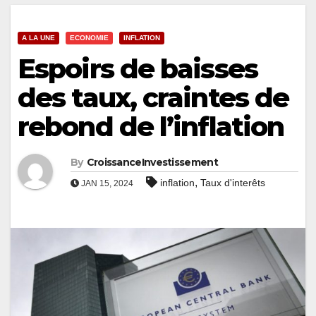
A LA UNE
ECONOMIE
INFLATION
Espoirs de baisses
des taux, craintes de
rebond de l’inflation
By
CroissanceInvestissement
,
inflation
Taux d'interêts
JAN 15, 2024