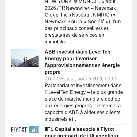
NEW YORK et MUNICH, 6 août
2026 /PRNewswire/ -- Newmark
Group, Inc. (Nasdaq : NMRK) («
Newmark » ou la « Société »), l'un
des principaux conseillers et
prestataires de services en
immobilier…
ABB investit dans LevelTen
Energy pour favoriser
l'approvisionnement en énergie
propre
ZURICH, jeu., août 6 2026 09:00
Partenariat et investissement dans
l' LevelTen Energy – la plus grande
place de marché mondiale dédiée
aux énergies propres – renforce la
capacité d'ABB à aider ses clients
industriels et…
IIFL Capital s'associe à Flytxt
pour tirer parti de l'IA agentique