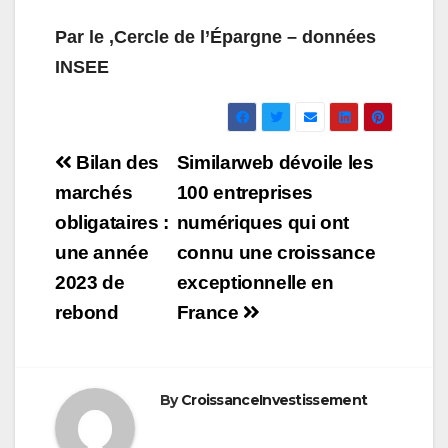
Par le ,Cercle de l’Épargne – données
INSEE
Navigation
Bilan des
Similarweb dévoile les
de
marchés
100 entreprises
obligataires :
numériques qui ont
l’article
une année
connu une croissance
2023 de
exceptionnelle en
rebond
France
By
CroissanceInvestissement