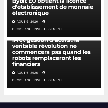
Bybit EU obtient la licence
d’établissement de monnaie
électronique
AOÛT 6, 2026
CROISSANCEINVESTISSEMENT
IA
TECHNOLOGIE
IA et gestion d’actifs : la
véritable révolution ne
commencera pas quand les
robots remplaceront les
financiers
AOÛT 6, 2026
CROISSANCEINVESTISSEMENT