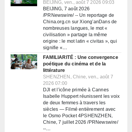
BEIJING, ven., août 7 2026 09:03
BEIJING, 7 août 2026
/PRNewswire/ -- Un reportage de
China.org.cn sur Xiong'anDans de
nombreuses langues, le mot «
civilisation » partage la même
origine : le mot latin « civitas », qui
signifie «…
FAMILIARITÉ : Une convergence
poétique du cinéma et de la
littérature
SHENZHEN, Chine, ven., août 7
2026 07:00
DJI et l'icône primée à Cannes
Isabelle Huppert réunissent les voix
de deux femmes à travers les
siècles — Filmé entièrement avec
le Osmo Pocket 4PSHENZHEN,
Chine, 7 juillet 2026 /PRNewswire/
--…