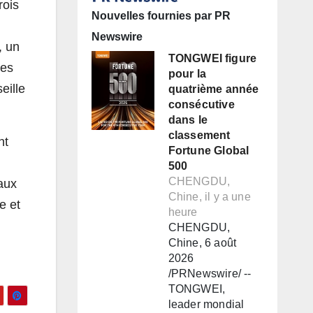
rois
Nouvelles fournies par PR
Newswire
, un
TONGWEI figure
ses
pour la
eille
quatrième année
consécutive
dans le
classement
ht
Fortune Global
500
CHENGDU,
aux
Chine, il y a une
e et
heure
CHENGDU,
Chine, 6 août
2026
/PRNewswire/ --
TONGWEI,
leader mondial