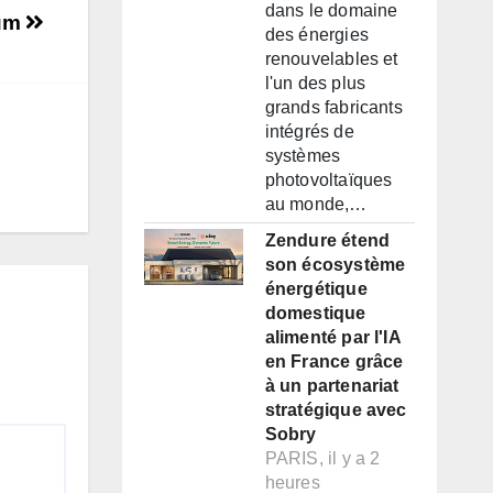
dans le domaine
rum
des énergies
renouvelables et
l'un des plus
grands fabricants
intégrés de
systèmes
photovoltaïques
au monde,…
Zendure étend
son écosystème
énergétique
domestique
alimenté par l'IA
en France grâce
à un partenariat
stratégique avec
Sobry
PARIS, il y a 2
heures