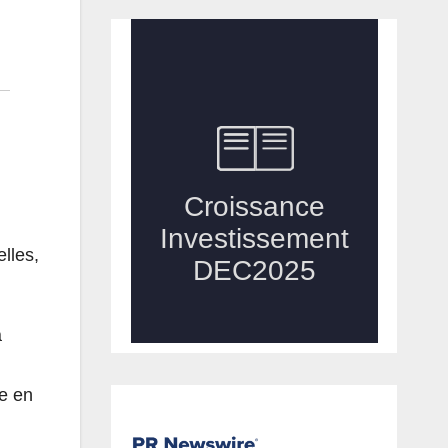
elles,
a
te en