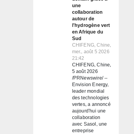
une
collaboration
autour de
l'hydrogène vert
en Afrique du
Sud
CHIFENG, Chine,
mer., août 5 2026
21:42
CHIFENG, Chine,
5 août 2026
/PRNewswire/ --
Envision Energy,
leader mondial
des technologies
vertes, a annoncé
aujourd'hui une
collaboration
avec Sasol, une
entreprise