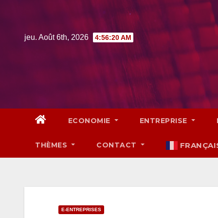
Skip
to
content
jeu. Août 6th, 2026
4:56:21 AM
ECONOMIE
ENTREPRISE
THÈMES
CONTACT
FRANÇAI
E-ENTREPRISES