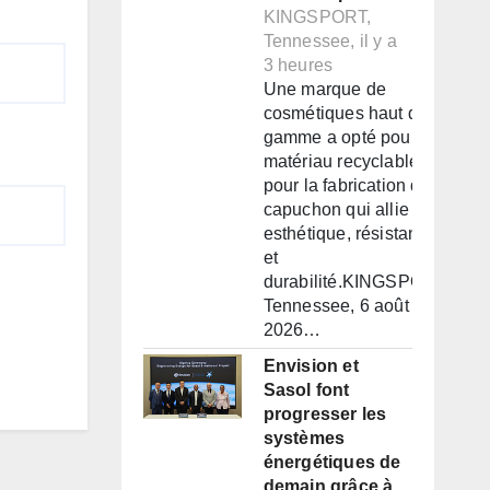
KINGSPORT,
Tennessee, il y a
3 heures
Une marque de
cosmétiques haut de
gamme a opté pour un
matériau recyclable
pour la fabrication d'un
capuchon qui allie
esthétique, résistance
et
durabilité.KINGSPORT,
Tennessee, 6 août
2026…
Envision et
Sasol font
progresser les
systèmes
énergétiques de
demain grâce à