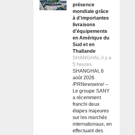
présence
mondiale grâce
à d'importantes
livraisons
d'équipements
en Amérique du
Sud et en
Thaïlande
SHANGHAI, il y a
5 heures
SHANGHAI, 6
août 2026
/PRNewswire/ --
Le groupe SANY
a récemment
franchi deux
étapes majeures
sur les marchés
internationaux, en
effectuant des