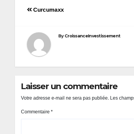
Navigation
Curcumaxx
de
l’article
By
CroissanceInvestissement
Laisser un commentaire
Votre adresse e-mail ne sera pas publiée.
Les champs
Commentaire
*