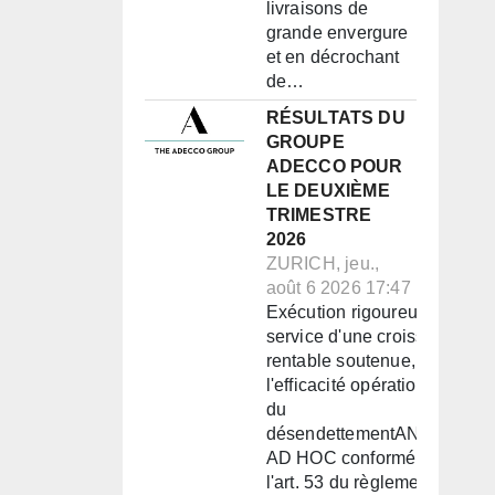
livraisons de
grande envergure
et en décrochant
de…
RÉSULTATS DU
GROUPE
ADECCO POUR
LE DEUXIÈME
TRIMESTRE
2026
ZURICH, jeu.,
août 6 2026 17:47
Exécution rigoureuse au
service d'une croissance
rentable soutenue, de
l'efficacité opérationnelle et
du
désendettementANNONCE
AD HOC conformément à
l'art. 53 du règlement de