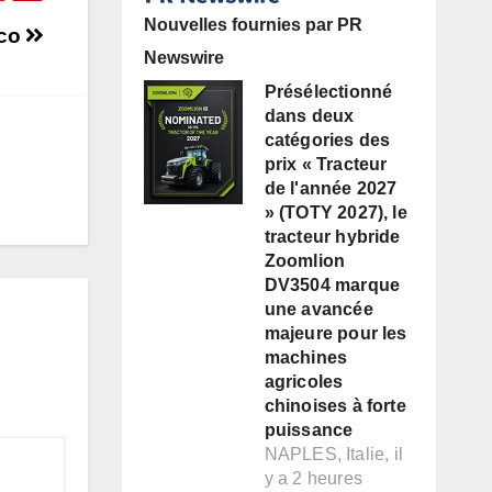
Nouvelles fournies par PR
éco
Newswire
Présélectionné
dans deux
catégories des
prix « Tracteur
de l'année 2027
» (TOTY 2027), le
tracteur hybride
Zoomlion
DV3504 marque
une avancée
majeure pour les
machines
agricoles
chinoises à forte
puissance
NAPLES, Italie, il
y a 2 heures