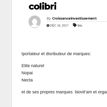
colibri
By
CroissanceInvestissement
bio
DÉC 16, 2017
Iportateur et disributeur de marques:
Elite naturel
Nopai
Necta
et de ses propres marques biovit’am et orga