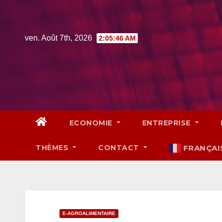
Skip
to
content
ven. Août 7th, 2026
2:05:47 AM
ECONOMIE
ENTREPRISE
THÈMES
CONTACT
FRANÇAI
E-AGROALIMENTAIRE