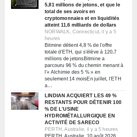
5,81 millions de jetons, et que le
total de ses avoirs en
cryptomonnaies et en liquidités
atteint 11,6 milliards de dollars
NORWALK, Connecticut, il y a 5
heures
Bitmine détient 4,8 % de l'offre
totale d'ETH, qui s'élève à 120,7
millions de jetonsBitmine a
parcouru 96 % du chemin menant à
l'« Alchimie des 5 % » en
seulement 14 moisEn juillet, l'ETH
a…
LINDIAN ACQUIERT LES 49 %
RESTANTS POUR DÉTENIR 100
% DE L'USINE
HYDROMÉTALLURGIQUE EN
ACTIVITÉ DE SARECO
PERTH, Australie, il y a 5 heures
PERTH, Australie, 10 août 2026