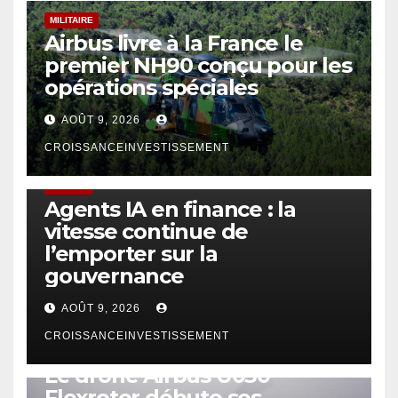
MILITAIRE
Airbus livre à la France le
premier NH90 conçu pour les
opérations spéciales
AOÛT 9, 2026
CROISSANCEINVESTISSEMENT
FINTECH
Agents IA en finance : la
vitesse continue de
l’emporter sur la
gouvernance
AOÛT 9, 2026
CROISSANCEINVESTISSEMENT
DRONE
Le drone Airbus U030
Flexrotor débute ses