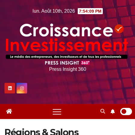
Skip
lun. Août 10th, 2026
7:54:10 PM
to
content
Press Insight 360
Régions & Salons