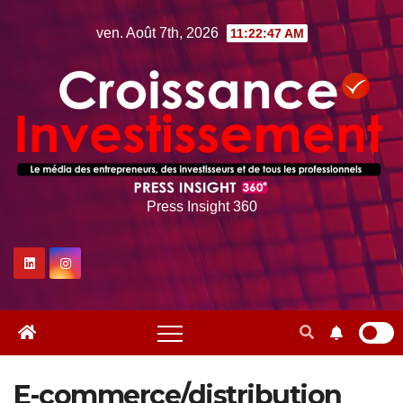
Skip
ven. Août 7th, 2026
11:22:47 AM
to
content
Press Insight 360
E-commerce/distribution