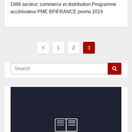
1986 secteur; commerce et distribution Programme
accélérateur PME BPIFRANCE promo 2019
Pagination
1
2
3
des
publications