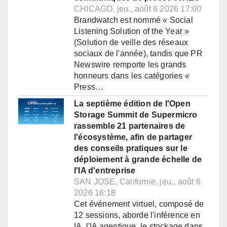
CHICAGO, jeu., août 6 2026 17:00
Brandwatch est nommé « Social
Listening Solution of the Year »
(Solution de veille des réseaux
sociaux de l'année), tandis que PR
Newswire remporte les grands
honneurs dans les catégories «
Press…
La septième édition de l'Open
Storage Summit de Supermicro
rassemble 21 partenaires de
l'écosystème, afin de partager
des conseils pratiques sur le
déploiement à grande échelle de
l'IA d'entreprise
SAN JOSE, Californie, jeu., août 6
2026 16:18
Cet événement virtuel, composé de
12 sessions, aborde l'inférence en
IA, l'IA agentique, le stockage dans