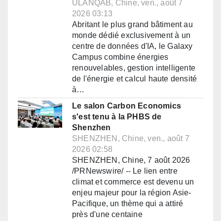
ULANQAB, Chine, ven., août 7
2026 03:13
Abritant le plus grand bâtiment au
monde dédié exclusivement à un
centre de données d'IA, le Galaxy
Campus combine énergies
renouvelables, gestion intelligente
de l'énergie et calcul haute densité
à…
Le salon Carbon Economics
s'est tenu à la PHBS de
Shenzhen
SHENZHEN, Chine, ven., août 7
2026 02:58
SHENZHEN, Chine, 7 août 2026
/PRNewswire/ -- Le lien entre
climat et commerce est devenu un
enjeu majeur pour la région Asie-
Pacifique, un thème qui a attiré
près d'une centaine