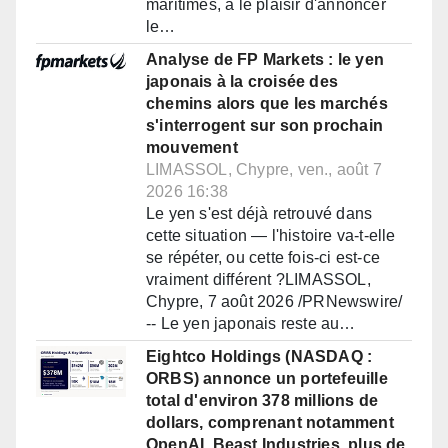
maritimes, a le plaisir d'annoncer
le…
Analyse de FP Markets : le yen
japonais à la croisée des
chemins alors que les marchés
s'interrogent sur son prochain
mouvement
LIMASSOL, Chypre, ven., août 7
2026 16:38
Le yen s'est déjà retrouvé dans
cette situation — l'histoire va-t-elle
se répéter, ou cette fois-ci est-ce
vraiment différent ?LIMASSOL,
Chypre, 7 août 2026 /PRNewswire/
-- Le yen japonais reste au…
Eightco Holdings (NASDAQ :
ORBS) annonce un portefeuille
total d'environ 378 millions de
dollars, comprenant notamment
OpenAI, Beast Industries, plus de