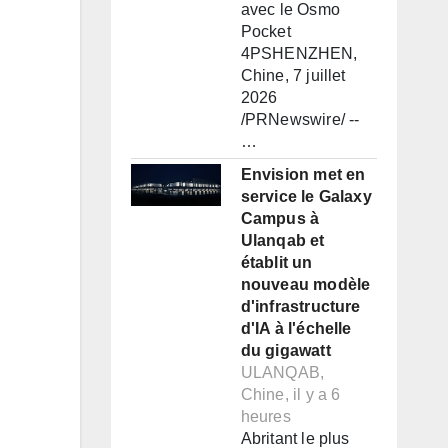
avec le Osmo
Pocket
4PSHENZHEN,
Chine, 7 juillet
2026
/PRNewswire/ --
…
Envision met en
service le Galaxy
Campus à
Ulanqab et
établit un
nouveau modèle
d'infrastructure
d'IA à l'échelle
du gigawatt
ULANQAB,
Chine, il y a 6
heures
Abritant le plus