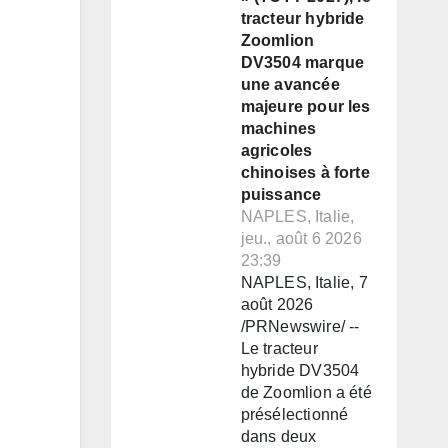
tracteur hybride
Zoomlion
DV3504 marque
une avancée
majeure pour les
machines
agricoles
chinoises à forte
puissance
NAPLES, Italie,
jeu., août 6 2026
23:39
NAPLES, Italie, 7
août 2026
/PRNewswire/ --
Le tracteur
hybride DV3504
de Zoomlion a été
présélectionné
dans deux