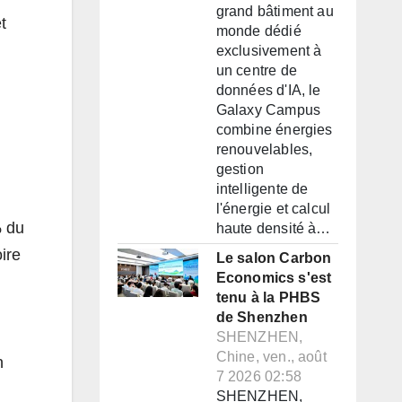
grand bâtiment au
t
monde dédié
exclusivement à
un centre de
données d'IA, le
Galaxy Campus
combine énergies
renouvelables,
gestion
intelligente de
l'énergie et calcul
% du
haute densité à…
ire
Le salon Carbon
Economics s'est
tenu à la PHBS
de Shenzhen
SHENZHEN,
Chine, ven., août
n
7 2026 02:58
SHENZHEN,