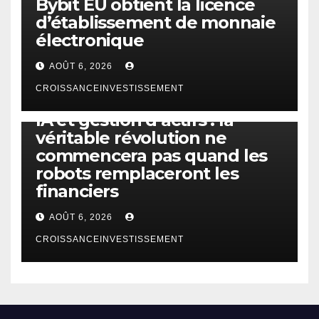
Bybit EU obtient la licence
d’établissement de monnaie
électronique
AOÛT 6, 2026
CROISSANCEINVESTISSEMENT
IA
TECHNOLOGIE
IA et gestion d’actifs : la
véritable révolution ne
commencera pas quand les
robots remplaceront les
financiers
AOÛT 6, 2026
CROISSANCEINVESTISSEMENT