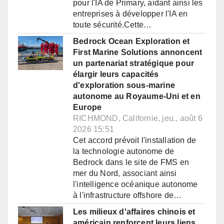
pour l'IA de Primary, aidant ainsi les
entreprises à développer l'IA en
toute sécurité.Cette…
Bedrock Ocean Exploration et
First Marine Solutions annoncent
un partenariat stratégique pour
élargir leurs capacités
d'exploration sous-marine
autonome au Royaume-Uni et en
Europe
RICHMOND, Californie, jeu., août 6
2026 15:51
Cet accord prévoit l'installation de
la technologie autonome de
Bedrock dans le site de FMS en
mer du Nord, associant ainsi
l'intelligence océanique autonome
à l'infrastructure offshore de…
Les milieux d'affaires chinois et
américain renforcent leurs liens