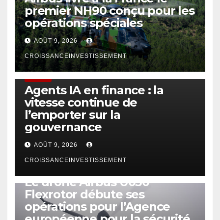
premier NH90 conçu pour les
opérations spéciales
AOÛT 9, 2026
CROISSANCEINVESTISSEMENT
FINTECH
Agents IA en finance : la
vitesse continue de
l’emporter sur la
gouvernance
AOÛT 9, 2026
CROISSANCEINVESTISSEMENT
DRONE
Le drone Airbus U030
Flexrotor débute ses
opérations pour l’Agence
européenne pour la sécurité