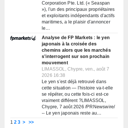
Corporation Pte. Ltd. (« Seaspan
»), l'un des principaux propriétaires
et exploitants indépendants d'actifs
maritimes, a le plaisir d'annoncer
le…
Analyse de FP Markets : le yen
japonais à la croisée des
chemins alors que les marchés
s'interrogent sur son prochain
mouvement
LIMASSOL, Chypre, ven., août 7
2026 16:38
Le yen s'est déjà retrouvé dans
cette situation — l'histoire va-t-elle
se répéter, ou cette fois-ci est-ce
vraiment différent ?LIMASSOL,
Chypre, 7 août 2026 /PRNewswire/
-- Le yen japonais reste au…
1
2
3
>
>>