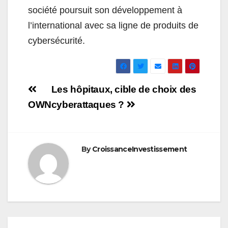
société poursuit son développement à
l’international avec sa ligne de produits de
cybersécurité.
Navigation
Les hôpitaux, cible de choix des
de
OWN
cyberattaques ?
l’article
By
CroissanceInvestissement