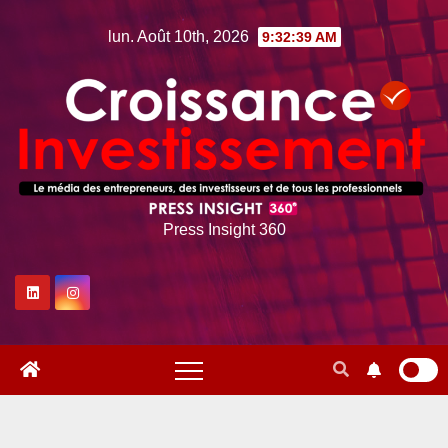
Skip
lun. Août 10th, 2026
9:32:40 AM
to
content
Press Insight 360