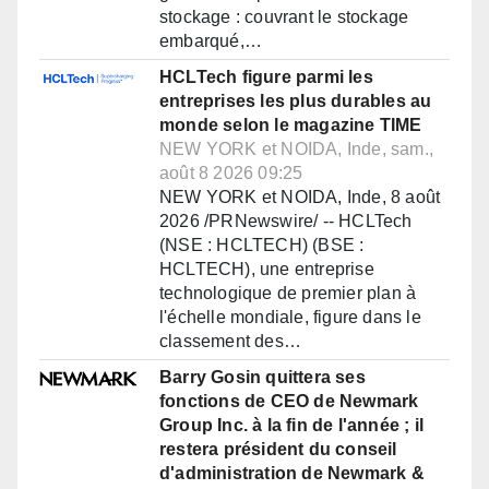
stockage : couvrant le stockage
embarqué,…
HCLTech figure parmi les
entreprises les plus durables au
monde selon le magazine TIME
NEW YORK et NOIDA, Inde, sam.,
août 8 2026 09:25
NEW YORK et NOIDA, Inde, 8 août
2026 /PRNewswire/ -- HCLTech
(NSE : HCLTECH) (BSE :
HCLTECH), une entreprise
technologique de premier plan à
l'échelle mondiale, figure dans le
classement des…
Barry Gosin quittera ses
fonctions de CEO de Newmark
Group Inc. à la fin de l'année ; il
restera président du conseil
d'administration de Newmark &