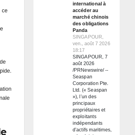
international à
, ce
accéder au
marché chinois
des obligations
de
Panda
SINGAPOUR,
ven., août 7 2026
18:17
SINGAPOUR, 7
nde
août 2026
/PRNewswire/ --
pide.
Seaspan
Corporation Pte.
ation
Ltd. (« Seaspan
»), l'un des
nale
principaux
propriétaires et
exploitants
indépendants
de
d'actifs maritimes,