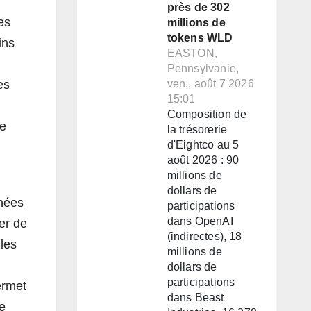
près de 302
es
millions de
tokens WLD
ins
EASTON,
Pennsylvanie,
es
ven., août 7 2026
15:01
Composition de
ne
la trésorerie
d'Eightco au 5
août 2026 : 90
millions de
dollars de
nées
participations
dans OpenAI
er de
(indirectes), 18
les
millions de
dollars de
participations
ermet
dans Beast
le