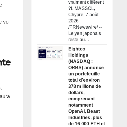
vraiment différent
e
?LIMASSOL,
Chypre, 7 août
2026
e vol
/PRNewswire/ --
Le yen japonais
reste au…
Eightco
Holdings
nte
(NASDAQ :
ORBS) annonce
un portefeuille
total d'environ
378 millions de
.
dollars,
 aura
comprenant
notamment
OpenAI, Beast
Industries, plus
de 16 000 ETH et