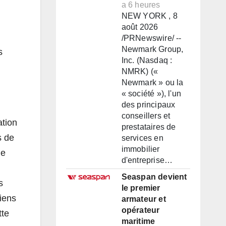
a 6 heures
NEW YORK , 8
août 2026
/PRNewswire/ --
Newmark Group,
s
Inc. (Nasdaq :
NMRK) («
Newmark » ou la
« société »), l'un
des principaux
conseillers et
ation
prestataires de
s de
services en
immobilier
de
d'entreprise…
Seaspan devient
s
le premier
iens
armateur et
opérateur
tte
maritime