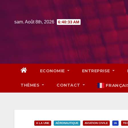
Skip
to
content
sam. Août 8th, 2026
6:40:34 AM
ECONOMIE
ENTREPRISE
THÈMES
CONTACT
FRANÇAI
A LA UNE
AÉRONAUTIQUE
AVIATION CIVILE
IA
TE