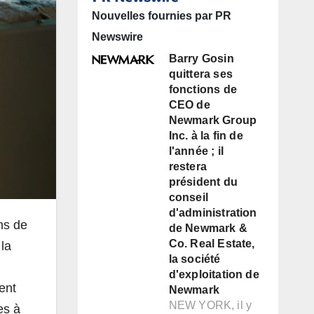
Nouvelles fournies par PR
Newswire
Barry Gosin
quittera ses
fonctions de
CEO de
Newmark Group
Inc. à la fin de
l'année ; il
restera
président du
conseil
d'administration
ns de
de Newmark &
Co. Real Estate,
 la
la société
d'exploitation de
ent
Newmark
NEW YORK, il y
es à