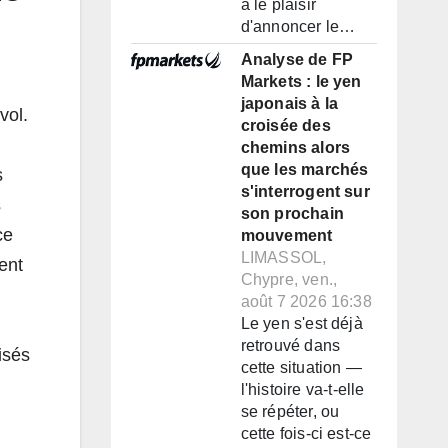
a le plaisir
d'annoncer le…
Analyse de FP
Markets : le yen
japonais à la
vol.
croisée des
chemins alors
que les marchés
s
s'interrogent sur
s
son prochain
ce
mouvement
LIMASSOL,
ent
Chypre, ven.,
août 7 2026 16:38
Le yen s'est déjà
retrouvé dans
isés
cette situation —
l'histoire va-t-elle
se répéter, ou
cette fois-ci est-ce