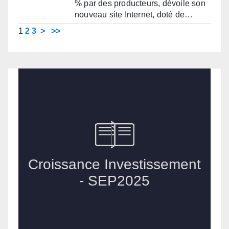
% par des producteurs, dévoile son
nouveau site Internet, doté de…
1
2
3
>
>>