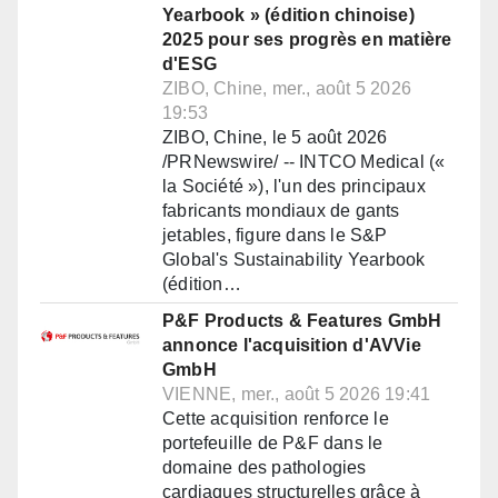
Yearbook » (édition chinoise)
2025 pour ses progrès en matière
d'ESG
ZIBO, Chine, mer., août 5 2026
19:53
ZIBO, Chine, le 5 août 2026
/PRNewswire/ -- INTCO Medical («
la Société »), l'un des principaux
fabricants mondiaux de gants
jetables, figure dans le S&P
Global's Sustainability Yearbook
(édition…
P&F Products & Features GmbH
annonce l'acquisition d'AVVie
GmbH
VIENNE, mer., août 5 2026 19:41
Cette acquisition renforce le
portefeuille de P&F dans le
domaine des pathologies
cardiaques structurelles grâce à