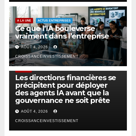
A LA UNE
ACTUS ENTREPRISES
Ce que l’IA bouleverse
vraiment dans l’entreprise
AOÛT 4, 2026
CROISSANCEINVESTISSEMENT
FINTECH
Les directions financières se
précipitent pour déployer
des agents IA avant que la
gouvernance ne soit prête
AOÛT 4, 2026
CROISSANCEINVESTISSEMENT