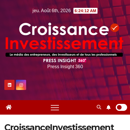
Skip
jeu. Août 6th, 2026
6:24:13 AM
to
content
Press Insight 360
CroissanceInvestissement