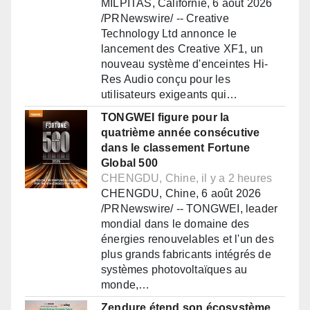
MILPITAS, Californie, 6 août 2026
/PRNewswire/ -- Creative
Technology Ltd annonce le
lancement des Creative XF1, un
nouveau système d'enceintes Hi-
Res Audio conçu pour les
utilisateurs exigeants qui…
TONGWEI figure pour la
quatrième année consécutive
dans le classement Fortune
Global 500
CHENGDU, Chine, il y a 2 heures
CHENGDU, Chine, 6 août 2026
/PRNewswire/ -- TONGWEI, leader
mondial dans le domaine des
énergies renouvelables et l'un des
plus grands fabricants intégrés de
systèmes photovoltaïques au
monde,…
Zendure étend son écosystème