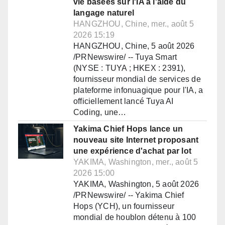
vie basées sur l'IA à l'aide du
langage naturel
HANGZHOU, Chine, mer., août 5
2026 15:19
HANGZHOU, Chine, 5 août 2026
/PRNewswire/ -- Tuya Smart
(NYSE : TUYA ; HKEX : 2391),
fournisseur mondial de services de
plateforme infonuagique pour l'IA, a
officiellement lancé Tuya AI
Coding, une…
Yakima Chief Hops lance un
nouveau site Internet proposant
une expérience d'achat par lot
YAKIMA, Washington, mer., août 5
2026 15:00
YAKIMA, Washington, 5 août 2026
/PRNewswire/ -- Yakima Chief
Hops (YCH), un fournisseur
mondial de houblon détenu à 100