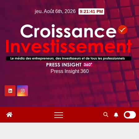
Skip
jeu. Août 6th, 2026
9:21:42 PM
to
content
Press Insight 360