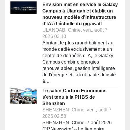
Envision met en service le Galaxy
Campus à Ulanqab et établit un
nouveau modèle d'infrastructure
d'IA à l'échelle du gigawatt
ULANQAB, Chine, ven., août 7
2026 03:13
Abritant le plus grand bâtiment au
monde dédié exclusivement à un
centre de données d'IA, le Galaxy
Campus combine énergies
renouvelables, gestion intelligente
de l'énergie et calcul haute densité
à…
Le salon Carbon Economics
s'est tenu à la PHBS de
Shenzhen
SHENZHEN, Chine, ven., août 7
2026 02:58
SHENZHEN, Chine, 7 août 2026
/PRNewswire/ -- Le lien entre