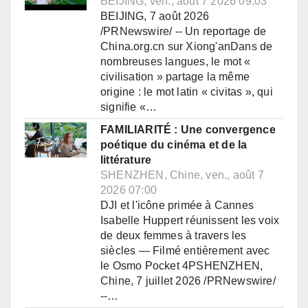
BEIJING, ven., août 7 2026 09:03
BEIJING, 7 août 2026
/PRNewswire/ -- Un reportage de
China.org.cn sur Xiong'anDans de
nombreuses langues, le mot «
civilisation » partage la même
origine : le mot latin « civitas », qui
signifie «…
FAMILIARITÉ : Une convergence
poétique du cinéma et de la
littérature
SHENZHEN, Chine, ven., août 7
2026 07:00
DJI et l'icône primée à Cannes
Isabelle Huppert réunissent les voix
de deux femmes à travers les
siècles — Filmé entièrement avec
le Osmo Pocket 4PSHENZHEN,
Chine, 7 juillet 2026 /PRNewswire/
--…