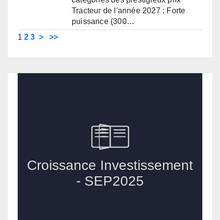
Tracteur de l'année 2027 : Forte
puissance (300…
1
2
3
>
>>