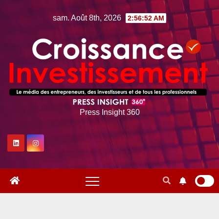
Skip
sam. Août 8th, 2026
2:56:53 AM
to
content
Press Insight 360