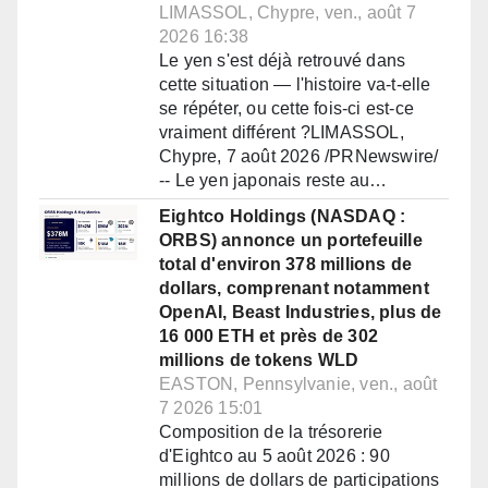
LIMASSOL, Chypre, ven., août 7
2026 16:38
Le yen s'est déjà retrouvé dans
cette situation — l'histoire va-t-elle
se répéter, ou cette fois-ci est-ce
vraiment différent ?LIMASSOL,
Chypre, 7 août 2026 /PRNewswire/
-- Le yen japonais reste au…
Eightco Holdings (NASDAQ :
ORBS) annonce un portefeuille
total d'environ 378 millions de
dollars, comprenant notamment
OpenAI, Beast Industries, plus de
16 000 ETH et près de 302
millions de tokens WLD
EASTON, Pennsylvanie, ven., août
7 2026 15:01
Composition de la trésorerie
d'Eightco au 5 août 2026 : 90
millions de dollars de participations