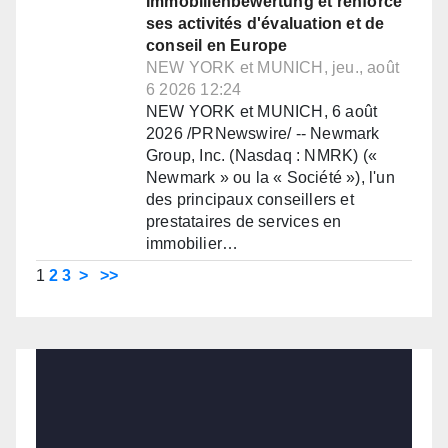
Immobilienbewertung et renforce
ses activités d'évaluation et de
conseil en Europe
NEW YORK et MUNICH, jeu., août
6 2026 12:24
NEW YORK et MUNICH, 6 août
2026 /PRNewswire/ -- Newmark
Group, Inc. (Nasdaq : NMRK) («
Newmark » ou la « Société »), l'un
des principaux conseillers et
prestataires de services en
immobilier…
1
2
3
>
>>