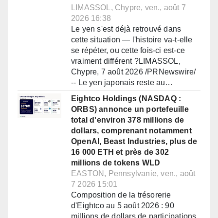
LIMASSOL, Chypre, ven., août 7
2026 16:38
Le yen s'est déjà retrouvé dans
cette situation — l'histoire va-t-elle
se répéter, ou cette fois-ci est-ce
vraiment différent ?LIMASSOL,
Chypre, 7 août 2026 /PRNewswire/
-- Le yen japonais reste au…
Eightco Holdings (NASDAQ :
ORBS) annonce un portefeuille
total d'environ 378 millions de
dollars, comprenant notamment
OpenAI, Beast Industries, plus de
16 000 ETH et près de 302
millions de tokens WLD
EASTON, Pennsylvanie, ven., août
7 2026 15:01
Composition de la trésorerie
d'Eightco au 5 août 2026 : 90
millions de dollars de participations