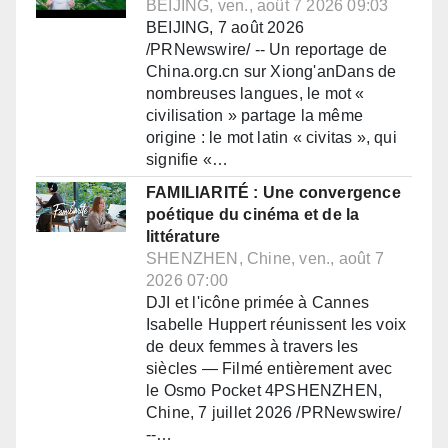
BEIJING, ven., août 7 2026 09:03
BEIJING, 7 août 2026
/PRNewswire/ -- Un reportage de
China.org.cn sur Xiong'anDans de
nombreuses langues, le mot «
civilisation » partage la même
origine : le mot latin « civitas », qui
signifie «…
FAMILIARITÉ : Une convergence
poétique du cinéma et de la
littérature
SHENZHEN, Chine, ven., août 7
2026 07:00
DJI et l'icône primée à Cannes
Isabelle Huppert réunissent les voix
de deux femmes à travers les
siècles — Filmé entièrement avec
le Osmo Pocket 4PSHENZHEN,
Chine, 7 juillet 2026 /PRNewswire/
--…