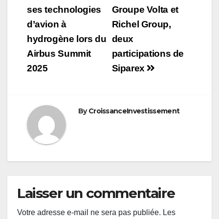
de
ses technologies
Groupe Volta et
d’avion à
Richel Group,
l’article
hydrogène lors du
deux
Airbus Summit
participations de
2025
Siparex
By
CroissanceInvestissement
Laisser un commentaire
Votre adresse e-mail ne sera pas publiée.
Les