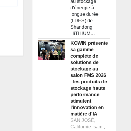
au stockage
d'énergie à
longue durée
(LDES) de
Shandong
HiTHIUM…
KOWIN présente
sa gamme
complète de
solutions de
stockage au
salon FMS 2026
: les produits de
stockage haute
performance
stimulent
l'innovation en
matière d'IA
SAN JOSÉ,
Californie, sam.,