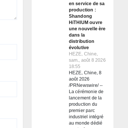
en service de sa
production :
Shandong
HiTHIUM ouvre
une nouvelle ère
dans la
distribution
évolutive
HEZE, Chine,
sam., août 8 2026
18:55
HEZE, Chine, 8
août 2026
/PRNewswire/ --
La cérémonie de
lancement de la
production du
premier parc
industriel intégré
au monde dédié