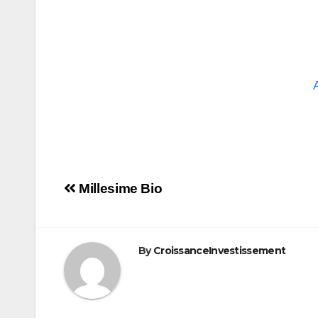
Navigation
Millesime Bio
de
l’article
By
CroissanceInvestissement