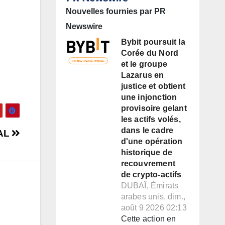
Nouvelles fournies par PR
Newswire
Bybit poursuit la
Corée du Nord
et le groupe
Lazarus en
justice et obtient
une injonction
provisoire gelant
les actifs volés,
dans le cadre
AL
d'une opération
historique de
recouvrement
de crypto-actifs
DUBAÏ, Émirats
arabes unis, dim.,
août 9 2026 02:13
Cette action en