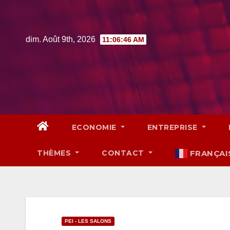
Skip
to
content
dim. Août 9th, 2026
11:06:47 AM
ECONOMIE
ENTREPRISE
THÈMES
CONTACT
FRANÇAI
PEI - LES SALONS