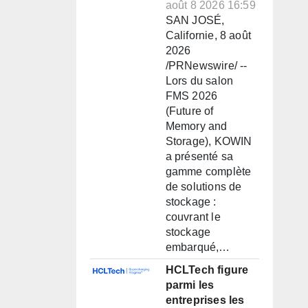
août 8 2026 16:59
SAN JOSÉ,
Californie, 8 août
2026
/PRNewswire/ --
Lors du salon
FMS 2026
(Future of
Memory and
Storage), KOWIN
a présenté sa
gamme complète
de solutions de
stockage :
couvrant le
stockage
embarqué,…
HCLTech figure
parmi les
entreprises les