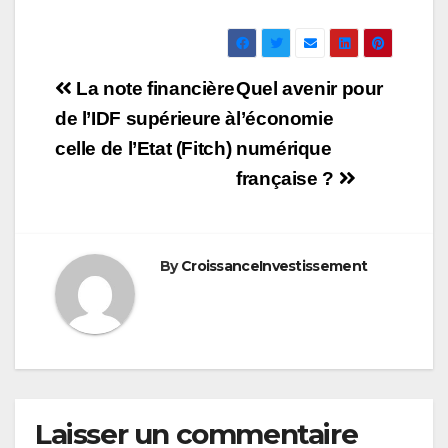
Navigation
La note financière
Quel avenir pour
de
de l’IDF supérieure à
l’économie
celle de l’Etat (Fitch)
numérique
l’article
française ?
By
CroissanceInvestissement
Laisser un commentaire