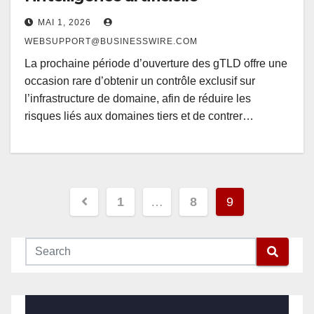
MAI 1, 2026
WEBSUPPORT@BUSINESSWIRE.COM
La prochaine période d’ouverture des gTLD offre une
occasion rare d’obtenir un contrôle exclusif sur
l’infrastructure de domaine, afin de réduire les
risques liés aux domaines tiers et de contrer…
Pagination
1
…
8
9
des
publications