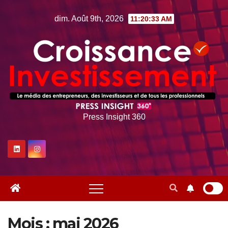
Skip
dim. Août 9th, 2026
11:20:35 AM
to
content
Press Insight 360
Mois :
mai 2026