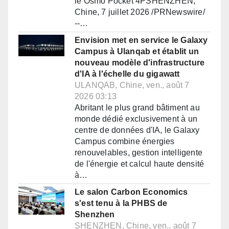
le Osmo Pocket 4PSHENZHEN,
Chine, 7 juillet 2026 /PRNewswire/
--…
Envision met en service le Galaxy
Campus à Ulanqab et établit un
nouveau modèle d'infrastructure
d'IA à l'échelle du gigawatt
ULANQAB, Chine, ven., août 7
2026 03:13
Abritant le plus grand bâtiment au
monde dédié exclusivement à un
centre de données d'IA, le Galaxy
Campus combine énergies
renouvelables, gestion intelligente
de l'énergie et calcul haute densité
à…
Le salon Carbon Economics
s'est tenu à la PHBS de
Shenzhen
SHENZHEN, Chine, ven., août 7