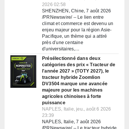
2026 02:58
SHENZHEN, Chine, 7 août 2026
/PRNewswire/ -- Le lien entre
climat et commerce est devenu un
enjeu majeur pour la région Asie-
Pacifique, un thème qui a attiré
près d'une centaine
d'universitaires,…
Présélectionné dans deux
catégories des prix « Tracteur de
l'année 2027 » (TOTY 2027), le
tracteur hybride Zoomlion
DV3504 marque une avancée
majeure pour les machines
agricoles chinoises à forte
puissance
NAPLES, Italie, jeu., août 6 2026
23:39
NAPLES, Italie, 7 août 2026
/PRNewswire/ -- Le tracteur hybride