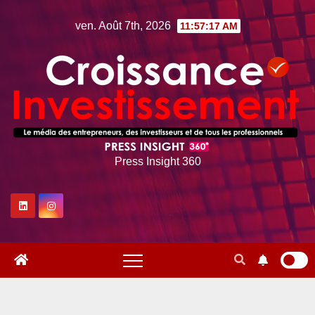
Skip
ven. Août 7th, 2026
11:57:18 AM
to
content
Press Insight 360