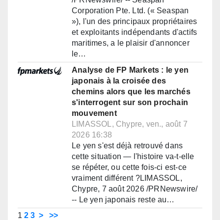
Corporation Pte. Ltd. (« Seaspan
»), l'un des principaux propriétaires
et exploitants indépendants d'actifs
maritimes, a le plaisir d'annoncer
le…
Analyse de FP Markets : le yen
japonais à la croisée des
chemins alors que les marchés
s'interrogent sur son prochain
mouvement
LIMASSOL, Chypre, ven., août 7
2026 16:38
Le yen s'est déjà retrouvé dans
cette situation — l'histoire va-t-elle
se répéter, ou cette fois-ci est-ce
vraiment différent ?LIMASSOL,
Chypre, 7 août 2026 /PRNewswire/
-- Le yen japonais reste au…
1
2
3
>
>>