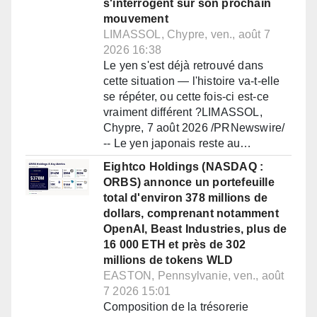
s'interrogent sur son prochain
mouvement
LIMASSOL, Chypre, ven., août 7
2026 16:38
Le yen s'est déjà retrouvé dans
cette situation — l'histoire va-t-elle
se répéter, ou cette fois-ci est-ce
vraiment différent ?LIMASSOL,
Chypre, 7 août 2026 /PRNewswire/
-- Le yen japonais reste au…
Eightco Holdings (NASDAQ :
ORBS) annonce un portefeuille
total d'environ 378 millions de
dollars, comprenant notamment
OpenAI, Beast Industries, plus de
16 000 ETH et près de 302
millions de tokens WLD
EASTON, Pennsylvanie, ven., août
7 2026 15:01
Composition de la trésorerie