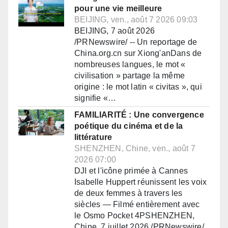
pour une vie meilleure
BEIJING, ven., août 7 2026 09:03
BEIJING, 7 août 2026
/PRNewswire/ -- Un reportage de
China.org.cn sur Xiong'anDans de
nombreuses langues, le mot «
civilisation » partage la même
origine : le mot latin « civitas », qui
signifie «…
FAMILIARITÉ : Une convergence
poétique du cinéma et de la
littérature
SHENZHEN, Chine, ven., août 7
2026 07:00
DJI et l'icône primée à Cannes
Isabelle Huppert réunissent les voix
de deux femmes à travers les
siècles — Filmé entièrement avec
le Osmo Pocket 4PSHENZHEN,
Chine, 7 juillet 2026 /PRNewswire/