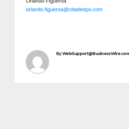
Orlando Figueroa
orlando.figueroa@citadelspv.com
By
WebSupport@BusinessWire.co