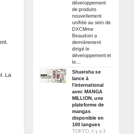
développement
de produits
nouvellement
unifiée au sein de
DXCMme
Beaudoin a
ent.
dernièrement
dirigé le
développement et
le…
Shueisha se
l. La
lance à
l'international
avec MANGA
MILLION, une
plateforme de
mangas
disponible en
100 langues
TOKYO, il y a 3