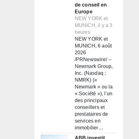
de conseil en
Europe
NEW YORK et
MUNICH, il y a 3
heures
NEW YORK et
MUNICH, 6 août
2026
/PRNewswire/ --
Newmark Group,
Inc. (Nasdaq :
NMRK) («
Newmark » ou la
« Société »), l'un
des principaux
conseillers et
prestataires de
services en
immobilier…
ABB investit