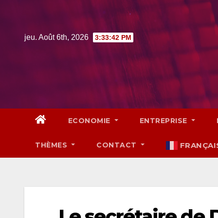
Skip
to
content
jeu. Août 6th, 2026
3:33:43 PM
ECONOMIE
ENTREPRISE
THÈMES
CONTACT
FRANÇAI
Le secrétaire de 