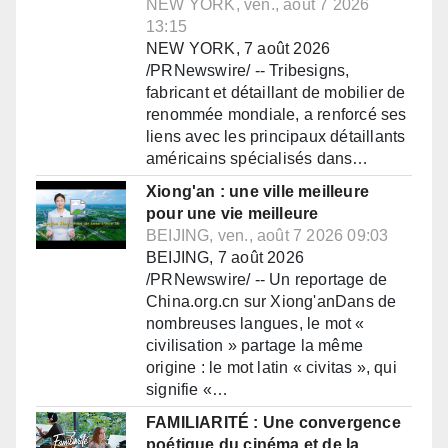
NEW YORK, ven., août 7 2026
13:15
NEW YORK, 7 août 2026
/PRNewswire/ -- Tribesigns,
fabricant et détaillant de mobilier de
renommée mondiale, a renforcé ses
liens avec les principaux détaillants
américains spécialisés dans…
Xiong'an : une ville meilleure
pour une vie meilleure
BEIJING, ven., août 7 2026 09:03
BEIJING, 7 août 2026
/PRNewswire/ -- Un reportage de
China.org.cn sur Xiong'anDans de
nombreuses langues, le mot «
civilisation » partage la même
origine : le mot latin « civitas », qui
signifie «…
FAMILIARITÉ : Une convergence
poétique du cinéma et de la