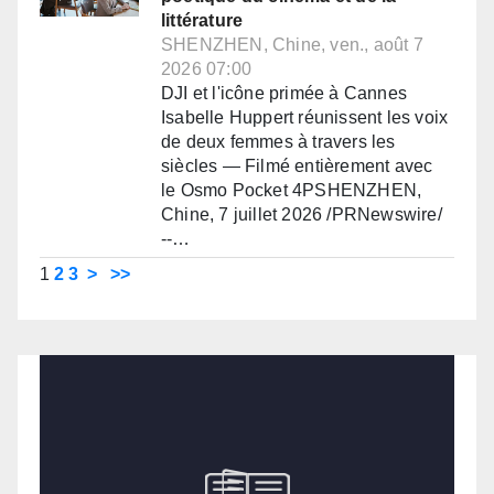
littérature
SHENZHEN, Chine, ven., août 7
2026 07:00
DJI et l'icône primée à Cannes
Isabelle Huppert réunissent les voix
de deux femmes à travers les
siècles — Filmé entièrement avec
le Osmo Pocket 4PSHENZHEN,
Chine, 7 juillet 2026 /PRNewswire/
--…
1
2
3
>
>>