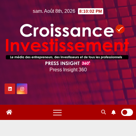
Skip
sam. Août 8th, 2026
8:10:03 PM
to
content
Press Insight 360