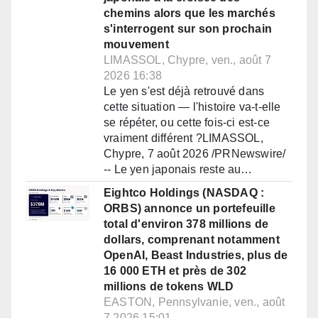
chemins alors que les marchés
s'interrogent sur son prochain
mouvement
LIMASSOL, Chypre, ven., août 7
2026 16:38
Le yen s'est déjà retrouvé dans
cette situation — l'histoire va-t-elle
se répéter, ou cette fois-ci est-ce
vraiment différent ?LIMASSOL,
Chypre, 7 août 2026 /PRNewswire/
-- Le yen japonais reste au…
Eightco Holdings (NASDAQ :
ORBS) annonce un portefeuille
total d'environ 378 millions de
dollars, comprenant notamment
OpenAI, Beast Industries, plus de
16 000 ETH et près de 302
millions de tokens WLD
EASTON, Pennsylvanie, ven., août
7 2026 15:01