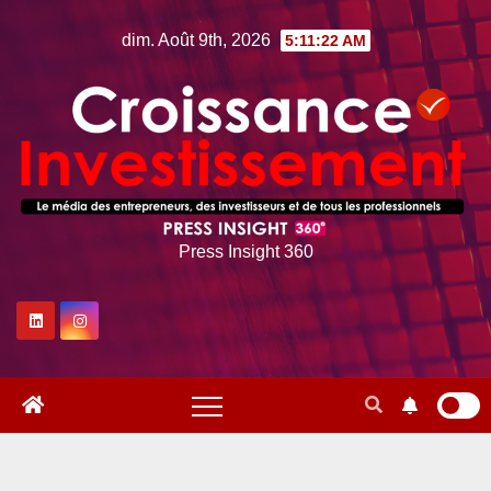
Skip
dim. Août 9th, 2026
5:11:23 AM
to
content
Press Insight 360