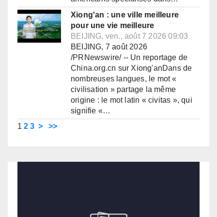
Xiong'an : une ville meilleure
pour une vie meilleure
BEIJING, ven., août 7 2026 09:03
BEIJING, 7 août 2026
/PRNewswire/ -- Un reportage de
China.org.cn sur Xiong'anDans de
nombreuses langues, le mot «
civilisation » partage la même
origine : le mot latin « civitas », qui
signifie «…
1
2
3
>
>>