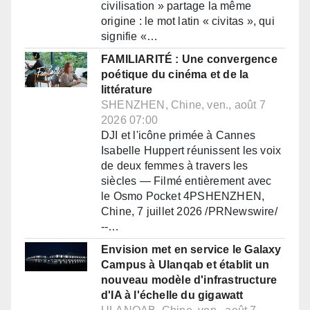
civilisation » partage la même
origine : le mot latin « civitas », qui
signifie «…
FAMILIARITÉ : Une convergence
poétique du cinéma et de la
littérature
SHENZHEN, Chine, ven., août 7
2026 07:00
DJI et l'icône primée à Cannes
Isabelle Huppert réunissent les voix
de deux femmes à travers les
siècles — Filmé entièrement avec
le Osmo Pocket 4PSHENZHEN,
Chine, 7 juillet 2026 /PRNewswire/
--…
Envision met en service le Galaxy
Campus à Ulanqab et établit un
nouveau modèle d'infrastructure
d'IA à l'échelle du gigawatt