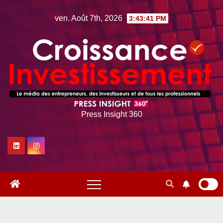
Skip
ven. Août 7th, 2026
3:43:42 PM
to
content
Press Insight 360