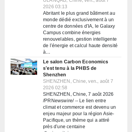
ULANQAB, Chine, ven., août 7
2026 03:13
Abritant le plus grand bâtiment au
monde dédié exclusivement à un
centre de données d'IA, le Galaxy
Campus combine énergies
renouvelables, gestion intelligente
de l'énergie et calcul haute densité
à…
Le salon Carbon Economics
s'est tenu à la PHBS de
Shenzhen
SHENZHEN, Chine, ven., août 7
2026 02:58
SHENZHEN, Chine, 7 août 2026
/PRNewswire/ -- Le lien entre
climat et commerce est devenu un
enjeu majeur pour la région Asie-
Pacifique, un thème qui a attiré
près d'une centaine