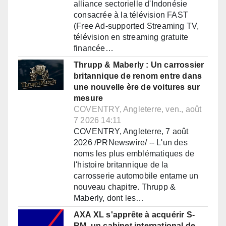
alliance sectorielle d'Indonésie
consacrée à la télévision FAST
(Free Ad-supported Streaming TV,
télévision en streaming gratuite
financée…
Thrupp & Maberly : Un carrossier
britannique de renom entre dans
une nouvelle ère de voitures sur
mesure
COVENTRY, Angleterre, ven., août
7 2026 14:11
COVENTRY, Angleterre, 7 août
2026 /PRNewswire/ -- L'un des
noms les plus emblématiques de
l'histoire britannique de la
carrosserie automobile entame un
nouveau chapitre. Thrupp &
Maberly, dont les…
AXA XL s'apprête à acquérir S-
RM, un cabinet international de