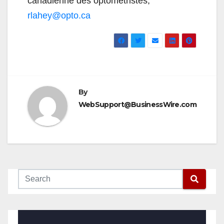
canadienne des optométristes,
rlahey@opto.ca
By
WebSupport@BusinessWire.com