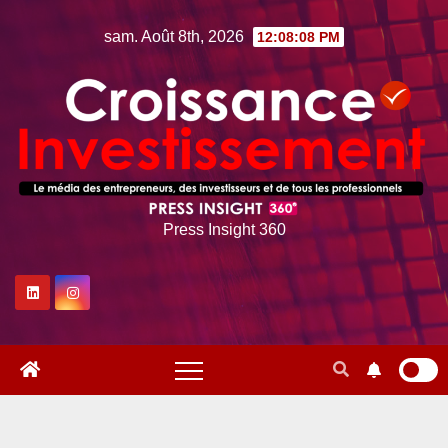
Skip
sam. Août 8th, 2026
12:08:09 PM
to
content
Press Insight 360