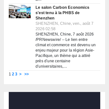
Le salon Carbon Economics
s'est tenu à la PHBS de
Shenzhen
SHENZHEN, Chine, ven., août 7
2026 02:58
SHENZHEN, Chine, 7 août 2026
/PRNewswire/ -- Le lien entre
climat et commerce est devenu un
enjeu majeur pour la région Asie-
Pacifique, un thème qui a attiré
près d'une centaine
d'universitaires,…
1
2
3
>
>>