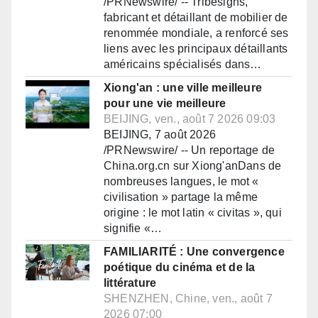
/PRNewswire/ -- Tribesigns,
fabricant et détaillant de mobilier de
renommée mondiale, a renforcé ses
liens avec les principaux détaillants
américains spécialisés dans…
Xiong'an : une ville meilleure
pour une vie meilleure
BEIJING, ven., août 7 2026 09:03
BEIJING, 7 août 2026
/PRNewswire/ -- Un reportage de
China.org.cn sur Xiong'anDans de
nombreuses langues, le mot «
civilisation » partage la même
origine : le mot latin « civitas », qui
signifie «…
FAMILIARITÉ : Une convergence
poétique du cinéma et de la
littérature
SHENZHEN, Chine, ven., août 7
2026 07:00