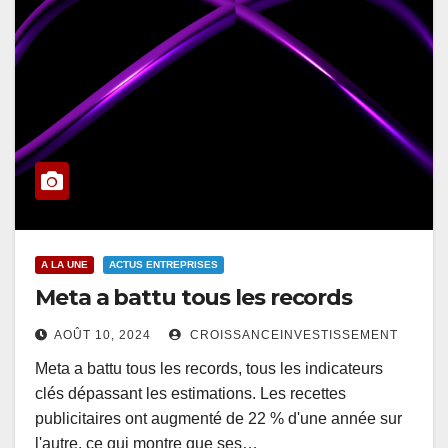
A LA UNE
ACTUS ENTREPRISES
Meta a battu tous les records
AOÛT 10, 2024
CROISSANCEINVESTISSEMENT
Meta a battu tous les records, tous les indicateurs
clés dépassant les estimations. Les recettes
publicitaires ont augmenté de 22 % d'une année sur
l'autre, ce qui montre que ses…