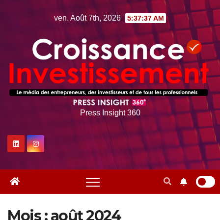
Skip
ven. Août 7th, 2026
5:37:39 AM
to
content
Press Insight 360
Mois :
août 2024