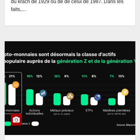
du krach de 1929 ou de de celui de 1987. Dans les
faits,…