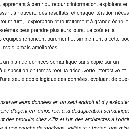
 apprenant à partir du retour d’information, exploitant et
ssant à nouveau des résultats, et chaque itération néces
ourniture, l’exploration et le traitement à grande échelle
systèmes peut prendre plusieurs jours. Le coût et la
s équipes renoncent purement et simplement à cette bou
, mais jamais améliorées.
à un plan de données sémantique sans copie sur un
à disposition en temps réel, la découverte interactive et
ir d’une seule copie logique des données, évoluant de que
server leurs données en un seul endroit et d’y exécute
moire d’agent en temps réel à la déduplication sémantiqu
 des produits chez Zilliz et l’un des architectes à l’orig
e à une couche de stockage unifiée sur Vortex, une mis