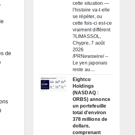
,
cette situation —
l'histoire va-t-elle
se répéter, ou
le
cette fois-ci est-ce
vraiment différent
?LIMASSOL,
Chypre, 7 août
2026
es de
/PRNewswire/ --
e
Le yen japonais
reste au…
Eightco
Holdings
(NASDAQ :
ORBS) annonce
ions
un portefeuille
0
total d'environ
378 millions de
dollars,
comprenant