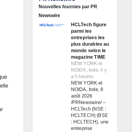
Nouvelles fournies par PR
Newswire
HCLTech figure
parmi les
entreprises les
plus durables au
monde selon le
magazine TIME
NEW YORK et
NOIDA, Inde, il y
que
a 5 heures
NEW YORK et
elle
NOIDA, Inde, 8
août 2026
/PRNewswire/ --
ur
HCLTech (NSE :
HCLTECH) (BSE
: HCLTECH), une
entreprise