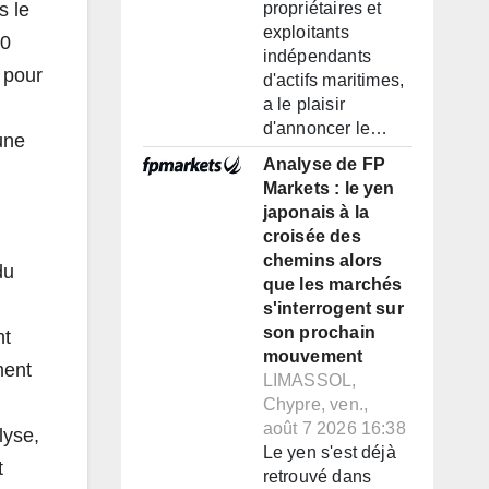
s le
propriétaires et
exploitants
10
indépendants
 pour
d'actifs maritimes,
a le plaisir
d'annoncer le…
une
Analyse de FP
Markets : le yen
japonais à la
croisée des
chemins alors
du
que les marchés
s'interrogent sur
son prochain
nt
mouvement
ment
LIMASSOL,
Chypre, ven.,
août 7 2026 16:38
lyse,
Le yen s'est déjà
t
retrouvé dans