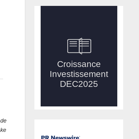
 de
ake