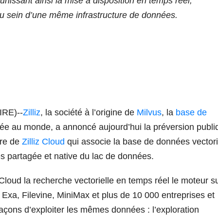
nissant ainsi la mise à disposition en temps réel,
s au sein d’une même infrastructure de données.
RE)--
Zilliz
, la société à l’origine de
Milvus
, la
base de
isée au monde, a annoncé aujourd’hui la préversion publi
ure de
Zilliz Cloud
qui associe la base de données vectori
s partagée et native du lac de données.
loud la recherche vectorielle en temps réel le moteur s
 Exa, Filevine, MiniMax et plus de 10 000 entreprises et
 façons d’exploiter les mêmes données : l’exploration