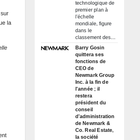
technologique de
premier plan à
 sur
l'échelle
ue la
mondiale, figure
dans le
classement des…
elle
Barry Gosin
quittera ses
fonctions de
CEO de
Newmark Group
Inc. à la fin de
l'année ; il
restera
président du
conseil
d'administration
de Newmark &
Co. Real Estate,
ent
la société