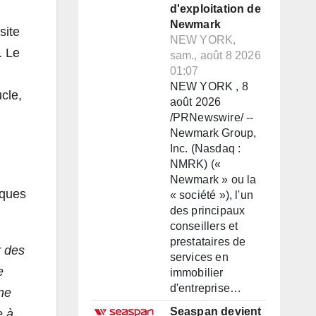
d'exploitation de
Newmark
site
NEW YORK,
. Le
sam., août 8 2026
01:07
NEW YORK , 8
cle,
août 2026
/PRNewswire/ --
Newmark Group,
Inc. (Nasdaq :
NMRK) («
Newmark » ou la
lques
« société »), l'un
des principaux
conseillers et
prestataires de
r des
services en
e
immobilier
d'entreprise…
ine
Seaspan devient
e à