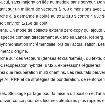
calcul, sans majoration liée au modèle sans serveur. Dan
rtant sur un milliard de vecteurs à 768 dimensions avec 
herche à la demande a coûté au total 318 $ contre 4 937 $
oit environ 1/15e du coût.
rne. Un mode de collecte externe zero-copy qui ajoute 
 spectre complet directement aux tables Lance, Iceberg,
ynchronisation incrémentielle lors de l’actualisation. Les
ment d’origine.
che sur des vecteurs (denses et clairsemés), du texte, 
 récupération hybride, BM25, expressions régulières,
 ainsi que récupération multi-chemins. Les résultats peuve
ge AI, RRF et de stratégies de pondération, de renforce
es. Stockage partagé pour la mise à disposition et l’ana
ouvert conçu pour des lectures aléatoires plus rapides e