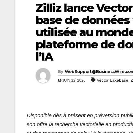
Zilliz lance Vecto
base de données v
utilisée au monde
plateforme de do
l’IA
By
WebSupport@BusinessWire.co
,
Vector Lakebase
Z
JUIN 22, 2026
Disponible dès à présent en préversion publ
son offre la recherche vectorielle en product