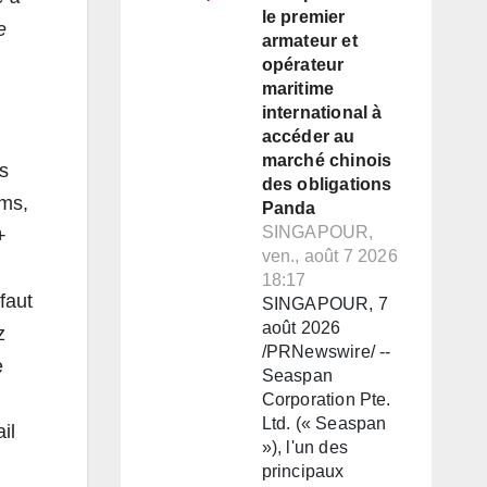
le premier
e
armateur et
opérateur
maritime
international à
accéder au
marché chinois
es
des obligations
 ms,
Panda
SINGAPOUR,
+
ven., août 7 2026
18:17
faut
SINGAPOUR, 7
août 2026
z
/PRNewswire/ --
e
Seaspan
Corporation Pte.
Ltd. (« Seaspan
il
»), l'un des
principaux