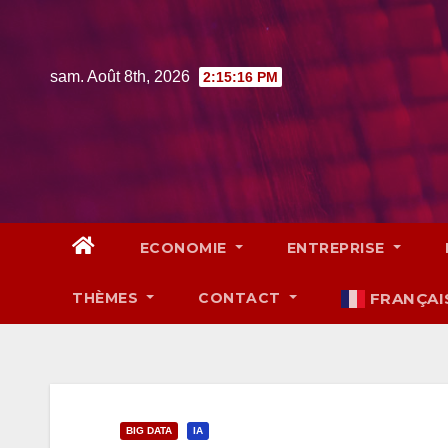
Skip
to
content
sam. Août 8th, 2026
2:15:18 PM
ECONOMIE
ENTREPRISE
THÈMES
CONTACT
FRANÇAI
BIG DATA
IA