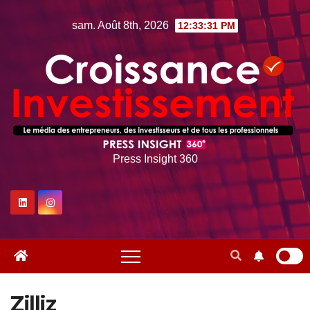
Skip
sam. Août 8th, 2026
12:33:32 PM
to
content
Press Insight 360
Zilliz