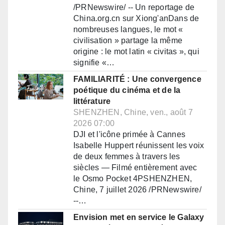
/PRNewswire/ -- Un reportage de
China.org.cn sur Xiong'anDans de
nombreuses langues, le mot «
civilisation » partage la même
origine : le mot latin « civitas », qui
signifie «…
FAMILIARITÉ : Une convergence
poétique du cinéma et de la
littérature
SHENZHEN, Chine, ven., août 7
2026 07:00
DJI et l'icône primée à Cannes
Isabelle Huppert réunissent les voix
de deux femmes à travers les
siècles — Filmé entièrement avec
le Osmo Pocket 4PSHENZHEN,
Chine, 7 juillet 2026 /PRNewswire/
--…
Envision met en service le Galaxy