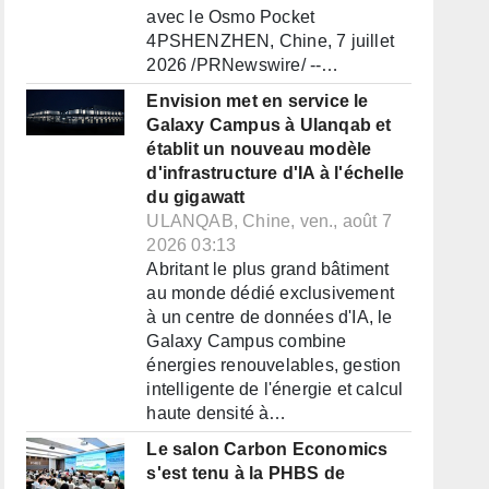
avec le Osmo Pocket
4PSHENZHEN, Chine, 7 juillet
2026 /PRNewswire/ --…
Envision met en service le
Galaxy Campus à Ulanqab et
établit un nouveau modèle
d'infrastructure d'IA à l'échelle
du gigawatt
ULANQAB, Chine, ven., août 7
2026 03:13
Abritant le plus grand bâtiment
au monde dédié exclusivement
à un centre de données d'IA, le
Galaxy Campus combine
énergies renouvelables, gestion
intelligente de l'énergie et calcul
haute densité à…
Le salon Carbon Economics
s'est tenu à la PHBS de