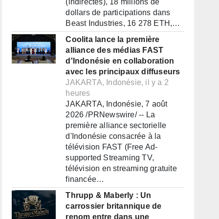
(indirectes), 18 millions de
dollars de participations dans
Beast Industries, 16 278 ETH,…
Coolita lance la première
alliance des médias FAST
d'Indonésie en collaboration
avec les principaux diffuseurs
JAKARTA, Indonésie, il y a 2
heures
JAKARTA, Indonésie, 7 août
2026 /PRNewswire/ -- La
première alliance sectorielle
d'Indonésie consacrée à la
télévision FAST (Free Ad-
supported Streaming TV,
télévision en streaming gratuite
financée…
Thrupp & Maberly : Un
carrossier britannique de
renom entre dans une