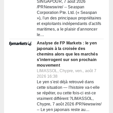
SINGAPOUR, 7 août 2026
/PRNewswire/ -- Seaspan
Corporation Pte. Ltd. (« Seaspan
»), l'un des principaux propriétaires
et exploitants indépendants d'actifs
maritimes, a le plaisir d'annoncer
le…
Analyse de FP Markets : le yen
japonais à la croisée des
chemins alors que les marchés
s'interrogent sur son prochain
mouvement
LIMASSOL, Chypre, ven., août 7
2026 16:38
Le yen s'est déjà retrouvé dans
cette situation — l'histoire va-t-elle
se répéter, ou cette fois-ci est-ce
vraiment différent ?LIMASSOL,
Chypre, 7 août 2026 /PRNewswire/
-- Le yen japonais reste au…