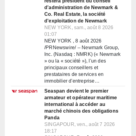
restera président du conseil
d'administration de Newmark &
Co. Real Estate, la société
d'exploitation de Newmark
NEW YORK, sam., août 8 2026
01:07
NEW YORK , 8 août 2026
/PRNewswire/ -- Newmark Group,
Inc. (Nasdaq : NMRK) (« Newmark
» ou la « société »), l'un des
principaux conseillers et
prestataires de services en
immobilier d'entreprise…
Seaspan devient le premier
armateur et opérateur maritime
international à accéder au
marché chinois des obligations
Panda
SINGAPOUR, ven., août 7 2026
18:17