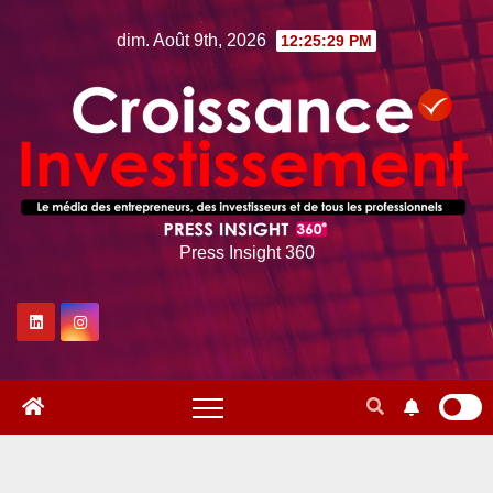
Skip
dim. Août 9th, 2026
12:25:30 PM
to
content
Press Insight 360