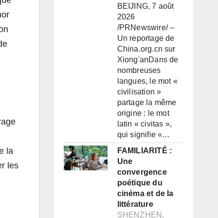
BEIJING, 7 août
nor
2026
/PRNewswire/ --
ion
Un reportage de
de
China.org.cn sur
Xiong'anDans de
nombreuses
langues, le mot «
civilisation »
partage la même
origine : le mot
brage
latin « civitas »,
qui signifie «…
e la
FAMILIARITÉ :
Une
r les
convergence
poétique du
cinéma et de la
littérature
SHENZHEN,