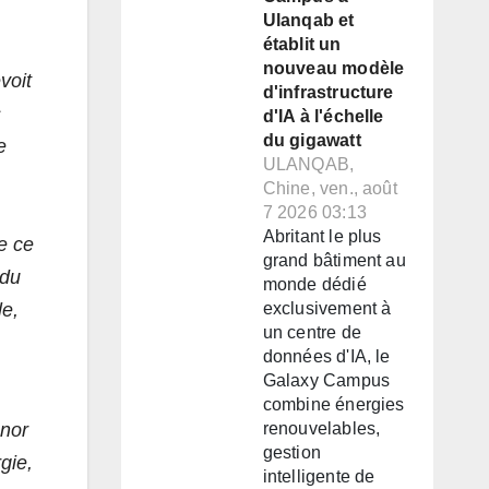
Ulanqab et
établit un
nouveau modèle
voit
d'infrastructure
s
d'IA à l'échelle
du gigawatt
e
ULANQAB,
Chine, ven., août
7 2026 03:13
Abritant le plus
e ce
grand bâtiment au
 du
monde dédié
le,
exclusivement à
un centre de
données d'IA, le
Galaxy Campus
combine énergies
cnor
renouvelables,
gestion
gie,
intelligente de