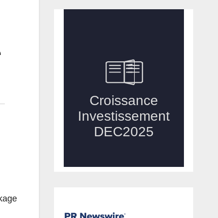
e
ckage