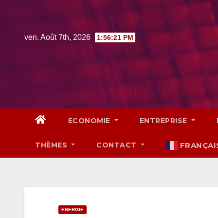
Skip
to
content
ven. Août 7th, 2026
1:56:22 PM
ECONOMIE
ENTREPRISE
THÈMES
CONTACT
FRANÇAI
ENERGIE