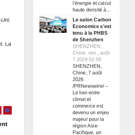
l'énergie et calcul
haute densité à…
-Uni.
Le salon Carbon
Economics s'est
tenu à la PHBS
de Shenzhen
l. La
SHENZHEN,
Chine, ven., août
7 2026 02:58
SHENZHEN,
Chine, 7 août
2026
/PRNewswire/ --
Le lien entre
climat et
commerce est
devenu un enjeu
majeur pour la
ent
région Asie-
Pacifique, un