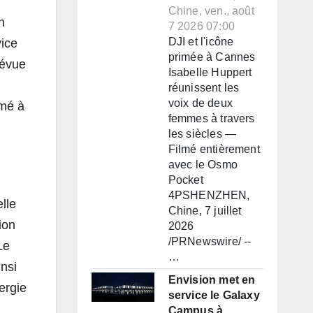
Chine, ven., août
n
7 2026 07:00
DJI et l'icône
vice
primée à Cannes
révue
Isabelle Huppert
réunissent les
voix de deux
imé à
femmes à travers
les siècles —
Filmé entièrement
avec le Osmo
Pocket
4PSHENZHEN,
lle
Chine, 7 juillet
ion
2026
/PRNewswire/ --
Le
…
nsi
Envision met en
ergie
service le Galaxy
Campus à