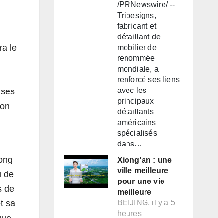
/PRNewswire/ --
Tribesigns,
fabricant et
détaillant de
ra le
mobilier de
renommée
mondiale, a
renforcé ses liens
avec les
ises
principaux
ion
détaillants
américains
spécialisés
dans…
long
Xiong'an : une
ville meilleure
u de
pour une vie
s de
meilleure
t sa
BEIJING, il y a 5
heures
que